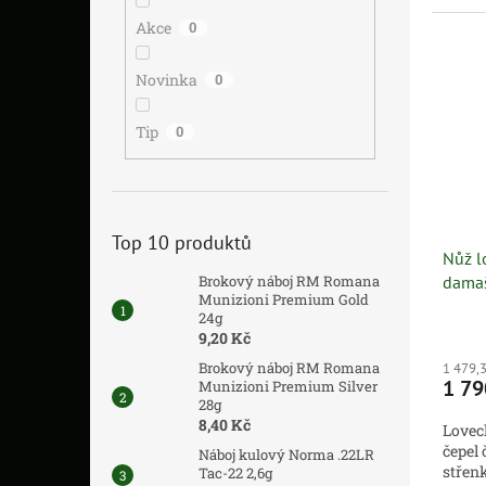
Akce
0
Novinka
0
Tip
0
Top 10 produktů
Nůž l
Brokový náboj RM Romana
damaš
Munizioni Premium Gold
24g
9,20 Kč
Brokový náboj RM Romana
1 479,
1 79
Munizioni Premium Silver
28g
8,40 Kč
Lovec
čepel
Náboj kulový Norma .22LR
střen
Tac-22 2,6g