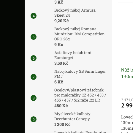
3 Kč
Brokový náboj Armusa
Skeet 24
9,20 Kč
Brokový náboj Romana
Munizioni RM Competition
ORO 28g
9 Kč
Asfaltový holub terč
Eurotarget
3,50 Kč
Nůž l
Náboj kulový SB 9mm Luger
130m
FMJ
6 Kč
Ocelový/plastový zásobník
pro malorážky CZ 452 / 453 /
455 / 457 / 512 ráže .22 LR
2 471,
2 99
480 Kč
Myslivecké kalhoty
Lovec
Deerhunter Canopy
130mm
1 200 Kč
130mm
Lovecké kalhoty Deerhunter