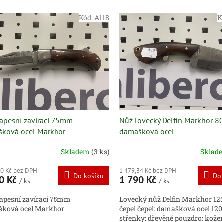
Kód:
A118
K
apesní zavírací 75mm
Nůž lovecký Delfin Markhor 
ková ocel Markhor
damašková ocel
Skladem
(3 ks)
Sklad
40 Kč bez DPH
1 479,34 Kč bez DPH
Do košíku
Do
0 Kč
1 790 Kč
/ ks
/ ks
apesní zavírací 75mm
Lovecký nůž Delfin Markhor 
ková ocel Markhor
čepel čepel: damašková ocel 1
střenky: dřevěné pouzdro: kože