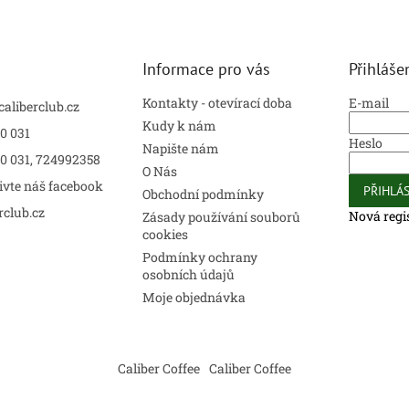
Informace pro vás
Přihláše
Kontakty - otevírací doba
E-mail
caliberclub.cz
Kudy k nám
0 031
Heslo
Napište nám
00 031, 724992358
O Nás
ivte náš facebook
PŘIHLÁS
Obchodní podmínky
rclub.cz
Nová regi
Zásady používání souborů
cookies
Podmínky ochrany
osobních údajů
Moje objednávka
Caliber Coffee
Caliber Coffee