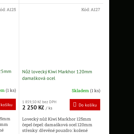
ód:
A125
Kód:
A127
125mm
Nůž lovecký Kiwi Markhor 120mm
damašková ocel
dem
(1 ks)
Skladem
(1 ks)
1 859,50 Kč bez DPH
 košíku
Do košíku
2 250 Kč
/ ks
125mm
Lovecký nůž Kiwi Markhor 125mm
25mm
čepel čepel: damašková ocel 120mm
né
střenky: dřevěné pouzdro: kožené