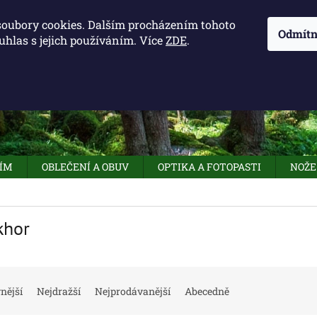
KONTAKTY - OTEVÍRACÍ DOBA
KUDY K NÁM
NAPIŠTE 
soubory cookies. Dalším procházením tohoto
Odmítn
uhlas s jejich používáním. Více
ZDE
.
HLEDAT
NÍM
OBLEČENÍ A OBUV
OPTIKA A FOTOPASTI
NOŽE
khor
nější
Nejdražší
Nejprodávanější
Abecedně