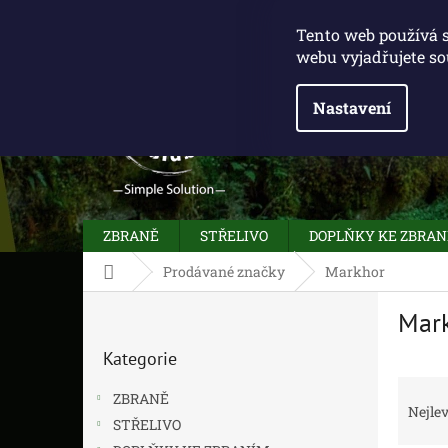
Přejít
775 100 031
info@caliberclub.cz
na
Tento web používá 
obsah
webu vyjadřujete so
Nastavení
ZBRANĚ
STŘELIVO
DOPLŇKY KE ZBRA
Domů
Prodávané značky
Markhor
P
Mar
o
Přeskočit
s
Kategorie
kategorie
t
Ř
r
ZBRANĚ
a
a
Nejlev
STŘELIVO
z
n