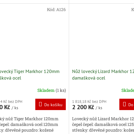
Kód:
A126
K
ovecký Tiger Markhor 120mm
Nůž lovecký Lizard Markhor 
ková ocel
damašková ocel
Skladem
(1 ks)
Skla
34 Kč bez DPH
1 818,18 Kč bez DPH
Do košíku
Do
0 Kč
2 200 Kč
/ ks
/ ks
ký nůž Tiger Markhor 120mm
Lovecký nůž Lizard Markhor 
 čepel: damašková ocel 120mm
čepel čepel: damašková ocel 1
ky: dřevěné pouzdro: kožené
střenky: dřevěné pouzdro: kože