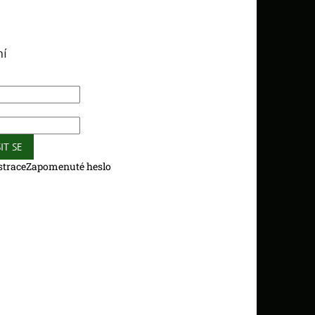
ní
IT SE
strace
Zapomenuté heslo