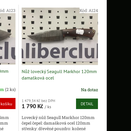
ód:
A123
Kód:
A124
80mm
Nůž lovecký Seagull Markhor 120mm
damašková ocel
em
(2 ks)
Na dotaz
1 479,34 Kč bez DPH
DETAIL
 košíku
1 790 Kč
/ ks
Lovecký nůž Seagull Markhor 120mm
125mm
čepel čepel: damašková ocel 120mm
20mm
střenky: dřevěné pouzdro: kožené
né