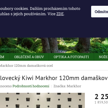
KONTAKTY - OTEVÍRACÍ DOBA
KUDY K NÁM
NAPIŠTE 
soubory cookies. Dalším procházením tohoto
Odmítn
uhlas s jejich používáním. Více
ZDE
.
HLEDAT
NÍM
OBLEČENÍ A OBUV
OPTIKA A FOTOPASTI
NOŽE
 Markhor 120mm damašková ocel
 lovecký Kiwi Markhor 120mm damaškov
né
noceno
Podrobnosti hodnocení
Značka:
Markhor
ení
2 2
tu
1 859,50