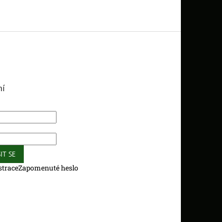
ní
IT SE
strace
Zapomenuté heslo