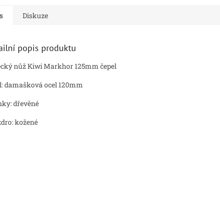
s
Diskuze
ailní popis produktu
cký nůž Kiwi Markhor 125mm čepel
l: damašková ocel 120mm
nky: dřevěné
dro: kožené