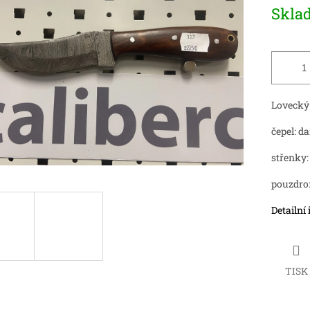
Měrná
Skla
cena:
ek.
Lovecký
čepel: 
střenky:
pouzdro
Detailní
TISK