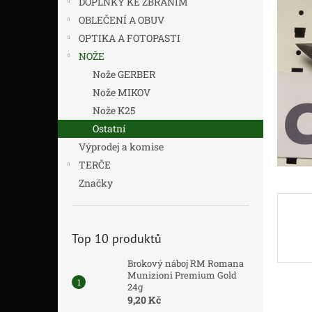
DOPLŇKY KE ZBRANÍM
z
n
5
í
OBLEČENÍ A OBUV
hvězdič
p
OPTIKA A FOTOPASTI
a
NOŽE
n
Nože GERBER
e
Nože MIKOV
l
Nože K25
Ostatní
Výprodej a komise
TERČE
Značky
Top 10 produktů
Brokový náboj RM Romana
Munizioni Premium Gold
24g
9,20 Kč