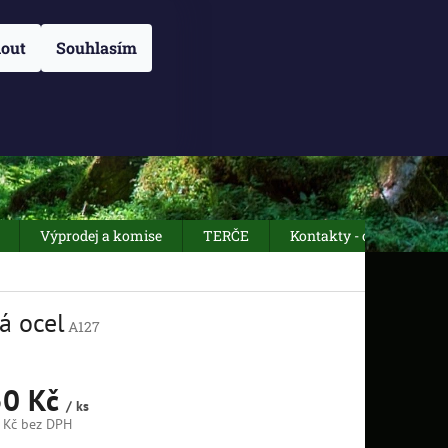
NÁM
O NÁS
OBCHODNÍ PODMÍNKY
Přihlášení
ZÁSADY POUŽÍVÁN
out
Souhlasím
NÁKUPNÍ
Prázdný košík
KOŠÍK
Výprodej a komise
TERČE
Kontakty - otevírací dob
á ocel
A127
50 Kč
/ ks
 Kč bez DPH