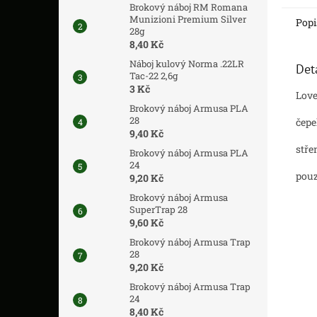
Brokový náboj RM Romana
Munizioni Premium Silver
Popi
28g
8,40 Kč
Náboj kulový Norma .22LR
Det
Tac-22 2,6g
3 Kč
Love
Brokový náboj Armusa PLA
28
čepe
9,40 Kč
stře
Brokový náboj Armusa PLA
24
pouz
9,20 Kč
Brokový náboj Armusa
SuperTrap 28
9,60 Kč
Brokový náboj Armusa Trap
28
9,20 Kč
Brokový náboj Armusa Trap
24
8,40 Kč