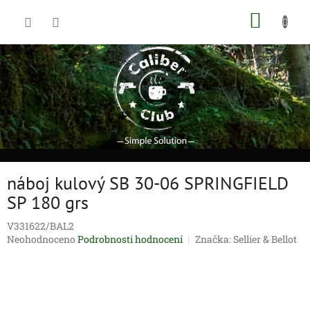
Přejít
NÁKUP
na
obsah
KOŠÍK
náboj kulový SB 30-06 SPRINGFIELD
SP 180 grs
V331622/BAL2
Průměrné
Neohodnoceno
Podrobnosti hodnocení
Značka:
Sellier & Bellot
hodnocení
produktu
je
0,0
z