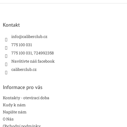
Z
á
p
a
Kontakt
t
í
info
@
caliberclub.cz
775 100 031
775 100 031, 724992358
Navštivte náš facebook
caliberclub.cz
Informace pro vás
Kontakty - otevírací doba
Kudy k nám
Napište nám
O Nás
Obchodní podmínky