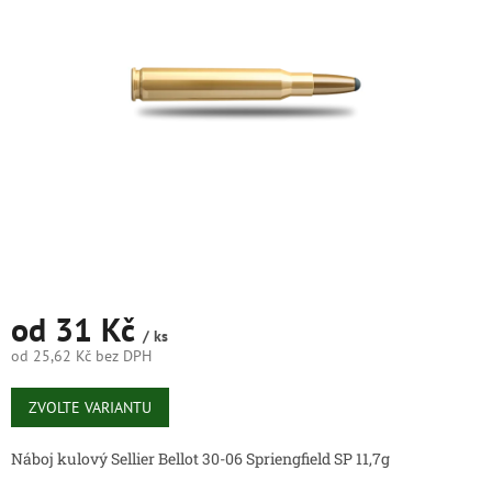
5
hvězdiček.
od
31 Kč
/ ks
od
25,62 Kč
bez DPH
Měrná
cena:
ZVOLTE VARIANTU
Náboj kulový Sellier Bellot 30-06 Spriengfield SP 11,7g