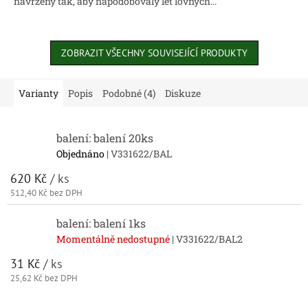
navrženy tak, aby napodobovaly let lovných...
ZOBRAZIT VŠECHNY SOUVISEJÍCÍ PRODUKTY
Varianty
Popis
Podobné (4)
Diskuze
balení: balení 20ks
Objednáno
| V331622/BAL
620 Kč
/ ks
512,40 Kč bez DPH
balení: balení 1ks
Momentálně nedostupné
| V331622/BAL2
31 Kč
/ ks
25,62 Kč bez DPH