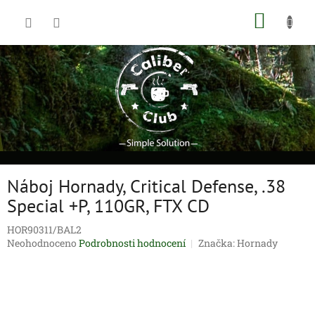
Přejít
NÁKUP
na
obsah
KOŠÍK
Náboj Hornady, Critical Defense, .38
Special +P, 110GR, FTX CD
HOR90311/BAL2
Průměrné
Neohodnoceno
Podrobnosti hodnocení
Značka:
Hornady
hodnocení
produktu
je
0,0
z