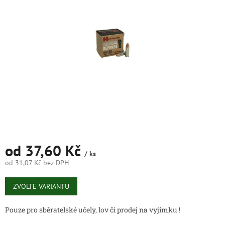
5
hvězdiček.
od
37,60 Kč
/ ks
od
31,07 Kč
bez DPH
Měrná
cena:
ZVOLTE VARIANTU
Pouze pro sběratelské učely, lov či prodej na vyjimku !