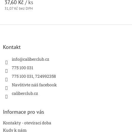
37,60 Kč
/ ks
31,07 Kč bez DPH
Z
á
p
a
Kontakt
t
í
info
@
caliberclub.cz
775 100 031
775 100 031, 724992358
Navštivte náš facebook
caliberclub.cz
Informace pro vás
Kontakty - otevírací doba
Kudy k nám