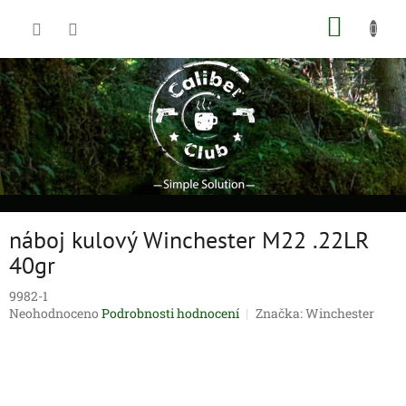
Přejít
NÁKUP
na
obsah
KOŠÍK
náboj kulový Winchester M22 .22LR
40gr
9982-1
Průměrné
Neohodnoceno
Podrobnosti hodnocení
Značka:
Winchester
hodnocení
produktu
je
0,0
z