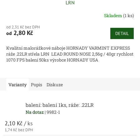
LRN
Skladem
(1 ks)
od 2,31 Kč bez DPH
2,80 Kč
od
DETAIL
Kvalitní malorážkové náboje HORNADY VARMINT EXPRESS
ráže .22LR střela LRN LEAD ROUND NOSE 2,56g / 40gr rychlost
1070 FPS balení 50ks výrobce HORNADY USA
Varianty
Popis
Diskuze
balení: balení 1ks, ráže: .22LR
Na dotaz
| 9982-1
2,10 Kč
/ ks
1,74 Kč bez DPH