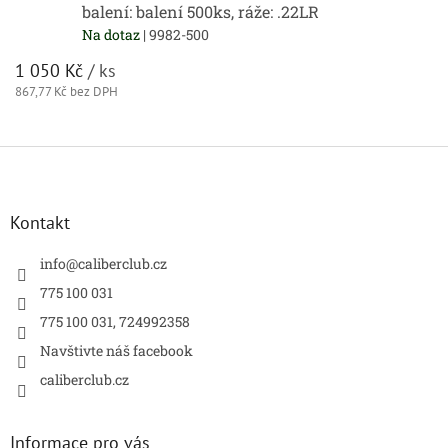
balení: balení 500ks, ráže: .22LR
Na dotaz
| 9982-500
1 050 Kč
/ ks
867,77 Kč bez DPH
Z
á
p
a
Kontakt
t
í
info
@
caliberclub.cz
775 100 031
775 100 031, 724992358
Navštivte náš facebook
caliberclub.cz
Informace pro vás