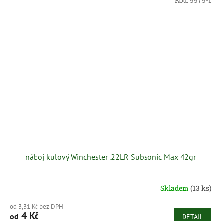
Kód:
9979-1
náboj kulový Winchester .22LR Subsonic Max 42gr
Skladem
(13 ks)
od 3,31 Kč bez DPH
4 Kč
od
DETAIL