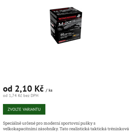
5
hvězdiček.
od
2,10 Kč
/ ks
od
1,74 Kč
bez DPH
Měrná
cena:
ZVOLTE VARIANTU
Speciálně určené pro moderní sportovní pušky s
velkokapacitními zásobníky.
Tato realistická taktická tréninková