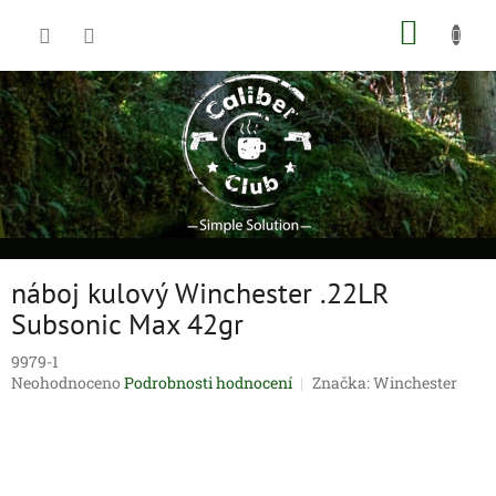
Přejít
NÁKUP
na
obsah
KOŠÍK
náboj kulový Winchester .22LR
Subsonic Max 42gr
9979-1
Průměrné
Neohodnoceno
Podrobnosti hodnocení
Značka:
Winchester
hodnocení
produktu
je
0,0
z