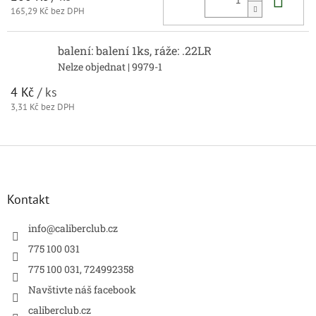
165,29 Kč bez DPH
balení: balení 1ks, ráže: .22LR
Nelze objednat
| 9979-1
4 Kč
/ ks
3,31 Kč bez DPH
Z
á
p
a
Kontakt
t
í
info
@
caliberclub.cz
775 100 031
775 100 031, 724992358
Navštivte náš facebook
caliberclub.cz