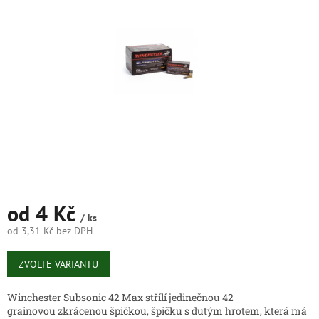
5
hvězdiček.
od
4 Kč
/ ks
od
3,31 Kč
bez DPH
Měrná
cena:
ZVOLTE VARIANTU
Winchester Subsonic 42 Max střílí jedinečnou 42
grainovou zkrácenou špičkou, špičku s dutým hrotem, která má