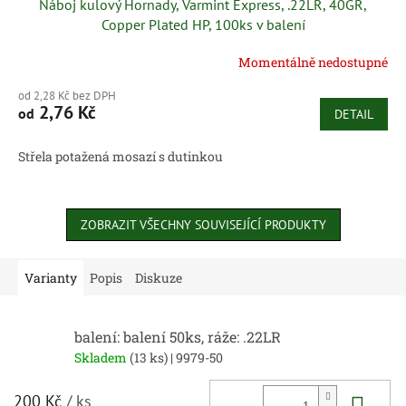
Náboj kulový Hornady, Varmint Express, .22LR, 40GR,
Copper Plated HP, 100ks v balení
Momentálně nedostupné
od 2,28 Kč bez DPH
2,76 Kč
od
DETAIL
Střela potažená mosazí s dutinkou
ZOBRAZIT VŠECHNY SOUVISEJÍCÍ PRODUKTY
Varianty
Popis
Diskuze
balení: balení 50ks, ráže: .22LR
Skladem
(13 ks)
| 9979-50
Do 
200 Kč
/ ks