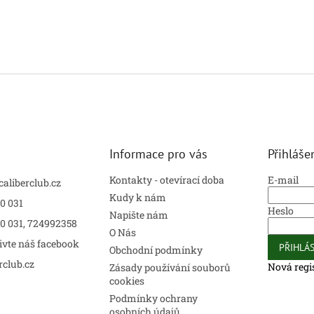
Informace pro vás
Přihláše
Kontakty - otevírací doba
E-mail
caliberclub.cz
Kudy k nám
0 031
Heslo
Napište nám
00 031, 724992358
O Nás
ivte náš facebook
PŘIHLÁS
Obchodní podmínky
rclub.cz
Nová regi
Zásady používání souborů
cookies
Podmínky ochrany
osobních údajů