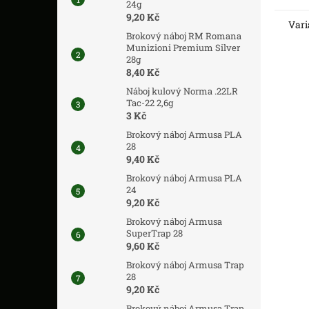
24g
je přes
9,20 Kč
Vari
Brokový náboj RM Romana
Munizioni Premium Silver
28g
8,40 Kč
Náboj kulový Norma .22LR
Tac-22 2,6g
3 Kč
Brokový náboj Armusa PLA
28
9,40 Kč
Brokový náboj Armusa PLA
24
9,20 Kč
Brokový náboj Armusa
SuperTrap 28
9,60 Kč
Brokový náboj Armusa Trap
28
9,20 Kč
Brokový náboj Armusa Trap