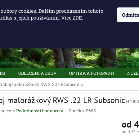
KONTAKTY - OTEVÍRACÍ DOBA
KUDY K NÁM
NAPIŠTE 
soubory cookies. Dalším procházením tohoto
Odmítn
uhlas s jejich používáním. Více
ZDE
.
HLEDAT
NÍM
OBLEČENÍ A OBUV
OPTIKA A FOTOPASTI
NOŽE
Náboj malorážkový RWS .22 LR Subsonic
j malorážkový RWS .22 LR Subsonic
HN86
né
noceno
Podrobnosti hodnocení
Značka:
RWS
ení
od
4
tu
od
3,31 