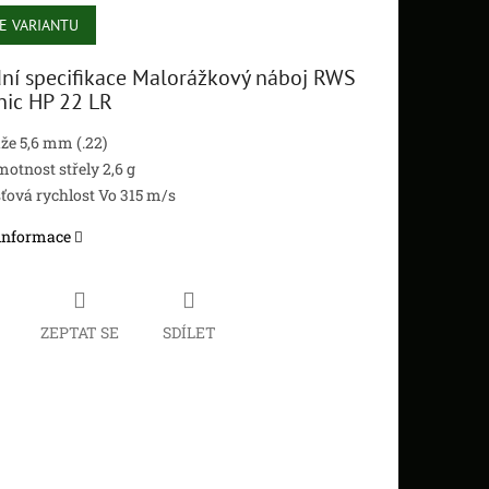
E VARIANTU
ní specifikace Malorážkový náboj RWS
ic HP 22 LR
že 5,6 mm (.22)
otnost střely 2,6 g
ťová rychlost Vo 315 m/s
 informace
ZEPTAT SE
SDÍLET