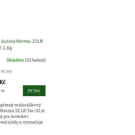
 kulový Norma .22LR
2 2,6g
Skladem
(23 balení)
 Kč bez
Kč
 ks
DETAIL
 přesný malorážkový
 Norma 22 LR Tac-22 je
ý pro lovecké i
ovní účely a vyznačuje
olutní jistotou funkce
cizními parametry, jako