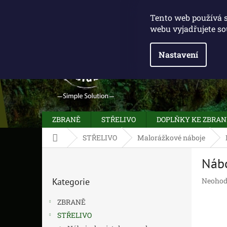
Přejít
775 100 031
info@caliberclub.cz
na
Tento web používá 
obsah
webu vyjadřujete so
Nastavení
ZBRANĚ
STŘELIVO
DOPLŇKY KE ZBRA
Domů
STŘELIVO
Malorážkové náboje
P
Nábo
o
Přeskočit
s
Průměr
Kategorie
Neohod
kategorie
t
hodnoc
r
produk
ZBRANĚ
a
je
STŘELIVO
n
0,0