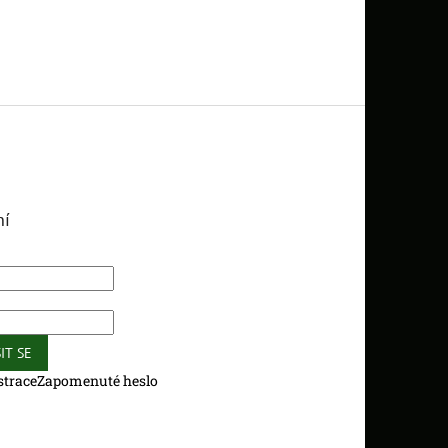
ní
IT SE
strace
Zapomenuté heslo