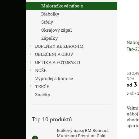
Malorážkové náboje
Diabolky
Střely
Okrajový zápal
Zápalky
Náboj
DOPLŇKY KE ZBRANÍM
Tac-2
OBLEČENÍ A OBUV
OPTIKA A FOTOPASTI
NOŽE
od 2,48
Výprodej a komise
DPH
3 
od
TERČE
Měrná
3 Kč / 1
Značky
cena:
Velmi
náboj
Top 10 produktů
vhodn
sport
Brokový náboj RM Romana
se abs
Munizioni Premium Gold
a pre