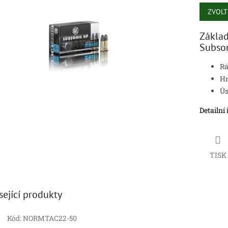
Měrná
cena:
ZVOLT
ek.
Základ
Subson
Rá
Hm
Ús
Detailní
TISK
sející produkty
Kód:
NORMTAC22-50