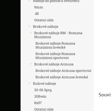
Náboje do pistole a revolveru
z
n
5
í
9mm
hvězdič
p
.45
a
Ostatní ráže
n
Brokové náboje
e
Brokové náboje RM - Romana
l
Munizioni
Brokové náboje Romana
Munizioni lovecké
Brokové náboje Romana
Munizioni sportovní
Brokové náboje Armusa
Brokové náboje Armusa sportovní
Brokové náboje Armusa lovecké
Kulové náboje
30-06 Sprg.
Souvi
308win
8x57
Ostatní ráže