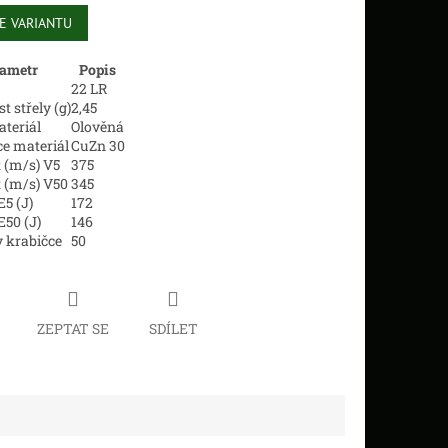
E VARIANTU
ametr
Popis
22 LR
 střely (g)
2,45
ateriál
Olověná
e materiál
CuZn 30
 (m/s) V5
375
 (m/s) V50
345
E5 (J)
172
E50 (J)
146
 krabičce
50
ZEPTAT SE
SDÍLET