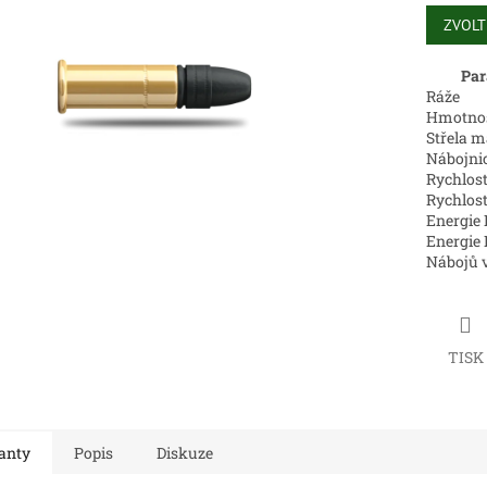
Měrná
cena:
ZVOLT
ek.
Par
Ráže
Hmotnost
Střela m
Nábojnic
Rychlost
Rychlost
Energie 
Energie 
Nábojů v
TISK
anty
Popis
Diskuze