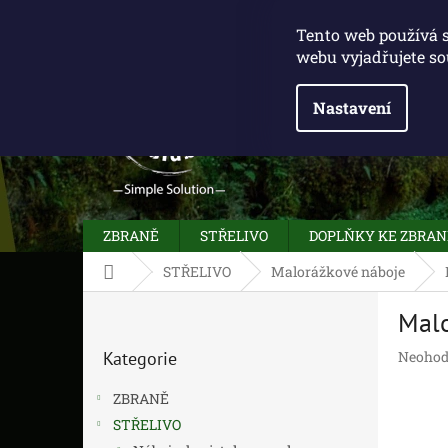
Přejít
775 100 031
info@caliberclub.cz
na
Tento web používá 
obsah
webu vyjadřujete so
Nastavení
ZBRANĚ
STŘELIVO
DOPLŇKY KE ZBRA
Domů
STŘELIVO
Malorážkové náboje
P
Malo
o
Přeskočit
s
Průměr
Kategorie
Neohod
kategorie
t
hodnoc
r
produk
ZBRANĚ
a
je
STŘELIVO
n
0,0