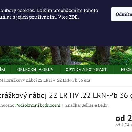
KONTAKTY - OTEVÍRACÍ DOBA
KUDY K NÁM
NAPIŠTE 
soubory cookies. Dalším procházením tohoto
Odmítn
uhlas s jejich používáním. Více
ZDE
.
HLEDAT
NÍM
OBLEČENÍ A OBUV
OPTIKA A FOTOPASTI
NOŽE
Malorážkový náboj 22 LR HV .22 LRN-Pb 36 grs
rážkový náboj 22 LR HV .22 LRN-Pb 36 
né
noceno
Podrobnosti hodnocení
Značka:
Sellier & Bellot
ení
od
2
tu
od
1,74 