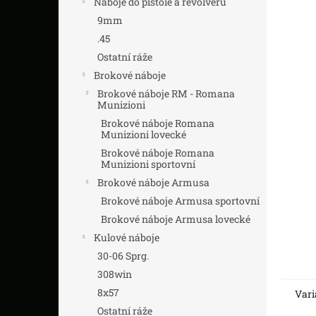
Náboje do pistole a revolveru
z
n
5
í
9mm
hvězdič
p
.45
a
Ostatní ráže
n
Brokové náboje
e
Brokové náboje RM - Romana
l
Munizioni
Brokové náboje Romana
Munizioni lovecké
Brokové náboje Romana
Munizioni sportovní
Brokové náboje Armusa
Brokové náboje Armusa sportovní
Brokové náboje Armusa lovecké
Kulové náboje
30-06 Sprg.
308win
8x57
Vari
Ostatní ráže