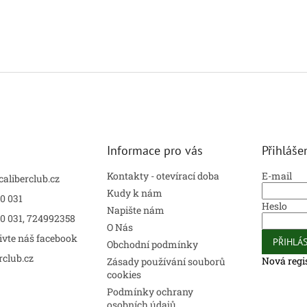
Informace pro vás
Přihláše
Kontakty - otevírací doba
E-mail
caliberclub.cz
Kudy k nám
0 031
Heslo
Napište nám
00 031, 724992358
O Nás
ivte náš facebook
PŘIHLÁS
Obchodní podmínky
rclub.cz
Nová regi
Zásady používání souborů
cookies
Podmínky ochrany
osobních údajů