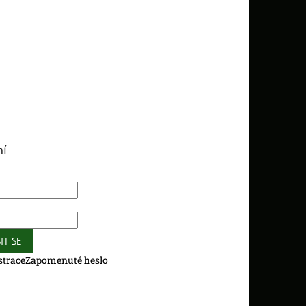
ní
IT SE
strace
Zapomenuté heslo