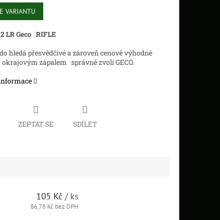
E VARIANTU
22 LR Geco RIFLE
do hledá přesvědčivé a zároveň cenově výhodné
s okrajovým zápalem správně zvolí GECO.
 informace
ZEPTAT SE
SDÍLET
105 Kč
/ ks
86,78 Kč bez DPH