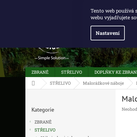
Přejít
775 100 031
info@caliberclub.cz
na
Tento web používá 
obsah
webu vyjadřujete so
Nastavení
ZBRANĚ
STŘELIVO
DOPLŇKY KE ZBRA
Domů
STŘELIVO
Malorážkové náboje
P
Malo
o
Přeskočit
s
Průměr
Kategorie
Neohod
kategorie
t
hodnoc
r
produk
ZBRANĚ
a
je
STŘELIVO
n
0,0