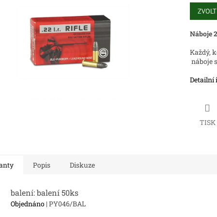
Měrná
cena:
ZVOLT
ek.
Náboje 
Každý, k
náboje 
Detailní
TISK
anty
Popis
Diskuze
balení: balení 50ks
Objednáno
| PY046/BAL