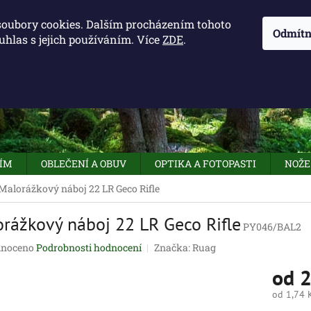
KONTAKTY - OTEVÍRACÍ DOBA
KUDY K NÁM
NAPIŠTE 
soubory cookies. Dalším procházením tohoto
Odmítn
uhlas s jejich používáním. Více
ZDE
.
HLEDAT
NÍM
OBLEČENÍ A OBUV
OPTIKA A FOTOPASTI
NOŽE
Malorážkový náboj 22 LR Geco Rifle
rážkový náboj 22 LR Geco Rifle
PY046/BAL2
né
noceno
Podrobnosti hodnocení
Značka:
Ruag
ení
od
2
tu
od
1,74 