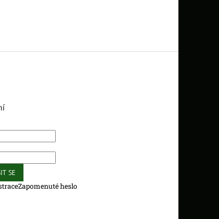
ní
IT SE
strace
Zapomenuté heslo