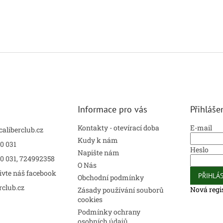
Informace pro vás
Přihláše
Kontakty - otevírací doba
E-mail
caliberclub.cz
Kudy k nám
0 031
Heslo
Napište nám
00 031, 724992358
O Nás
ivte náš facebook
PŘIHLÁS
Obchodní podmínky
rclub.cz
Nová regi
Zásady používání souborů
cookies
Podmínky ochrany
osobních údajů