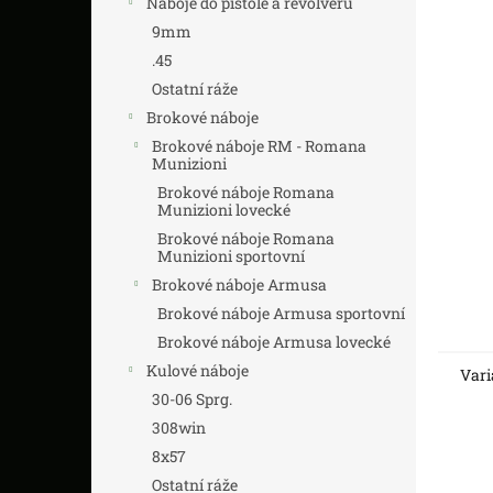
Náboje do pistole a revolveru
z
n
5
í
9mm
hvězdič
p
.45
a
Ostatní ráže
n
Brokové náboje
e
Brokové náboje RM - Romana
l
Munizioni
Brokové náboje Romana
Munizioni lovecké
Brokové náboje Romana
Munizioni sportovní
Brokové náboje Armusa
Brokové náboje Armusa sportovní
Brokové náboje Armusa lovecké
Kulové náboje
Vari
30-06 Sprg.
308win
8x57
Ostatní ráže