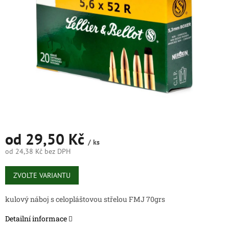
hvězdiček.
od
29,50 Kč
/ ks
od
24,38 Kč
bez DPH
Měrná
cena:
ZVOLTE VARIANTU
kulový náboj s celopláštovou střelou FMJ 70grs
Detailní informace