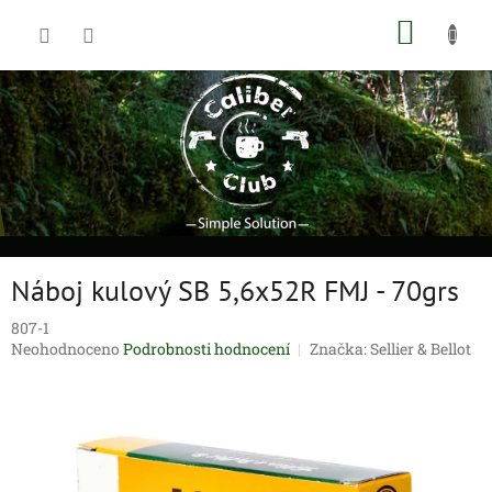
Přejít
NÁKUP
na
obsah
KOŠÍK
Náboj kulový SB 5,6x52R FMJ - 70grs
807-1
Průměrné
Neohodnoceno
Podrobnosti hodnocení
Značka:
Sellier & Bellot
hodnocení
produktu
je
0,0
z
5