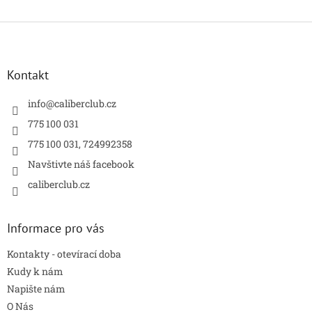
Z
á
p
a
Kontakt
t
í
info
@
caliberclub.cz
775 100 031
775 100 031, 724992358
Navštivte náš facebook
caliberclub.cz
Informace pro vás
Kontakty - otevírací doba
Kudy k nám
Napište nám
O Nás