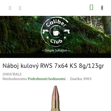
Přejít
NÁKUP
na
obsah
KOŠÍK
Náboj kulový RWS 7x64 KS 8g/123gr
10410/BAL2
Průměrné
Neohodnoceno
Podrobnosti hodnocení
Značka:
RWS
hodnocení
produktu
je
0,0
z
5