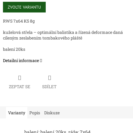
Měrná
cena:
ZVOLTE VARIANTU
RWS 7x64 KS 8g
kuželová střela – optimální balistika a řízená deformace daná
cíleným zeslabením tombakového pláště
balení 20ks
Detailní informace
ZEPTAT SE
SDÍLET
Varianty
Popis
Diskuze
balení: balení 20ks, ráže: 7x64