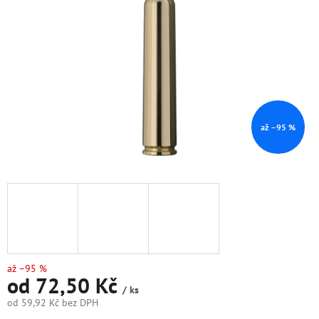
hvězdiček.
až –95 %
až –95 %
od
72,50 Kč
/ ks
od
59,92 Kč
bez DPH