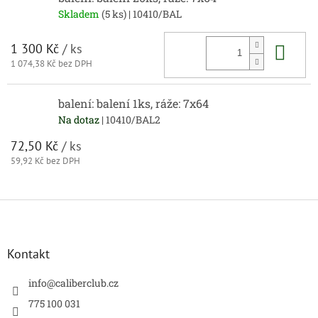
Skladem
(5 ks)
| 10410/BAL
Do 
1 300 Kč
/ ks
1 074,38 Kč bez DPH
balení: balení 1ks, ráže: 7x64
Na dotaz
| 10410/BAL2
72,50 Kč
/ ks
59,92 Kč bez DPH
Z
á
p
a
Kontakt
t
í
info
@
caliberclub.cz
775 100 031