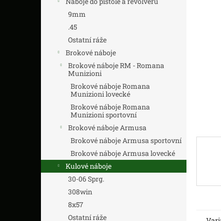
Náboje do pistole a revolveru
z
n
5
í
9mm
hvězdič
p
.45
a
Ostatní ráže
n
Brokové náboje
e
Brokové náboje RM - Romana
l
Munizioni
Brokové náboje Romana
Munizioni lovecké
Brokové náboje Romana
Munizioni sportovní
Brokové náboje Armusa
Brokové náboje Armusa sportovní
Brokové náboje Armusa lovecké
Kulové náboje
30-06 Sprg.
308win
8x57
Ostatní ráže
Vari