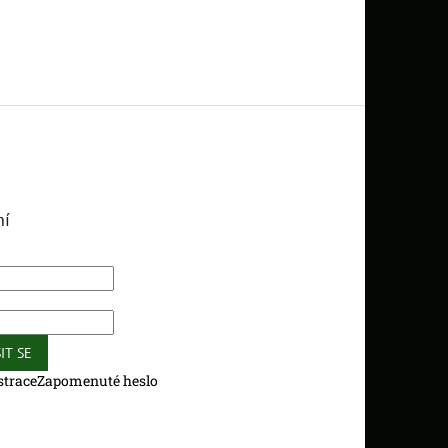
ní
IT SE
strace
Zapomenuté heslo