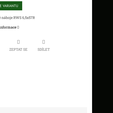
E VARIANTU
é náboje RWS 6,5x57R
 informace
ZEPTAT SE
SDÍLET