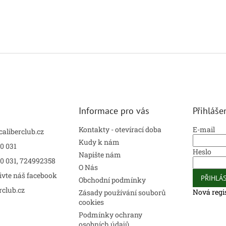
Informace pro vás
Přihláše
Kontakty - otevírací doba
E-mail
caliberclub.cz
Kudy k nám
0 031
Heslo
Napište nám
00 031, 724992358
O Nás
ivte náš facebook
PŘIHLÁS
Obchodní podmínky
rclub.cz
Nová regi
Zásady používání souborů
cookies
Podmínky ochrany
osobních údajů