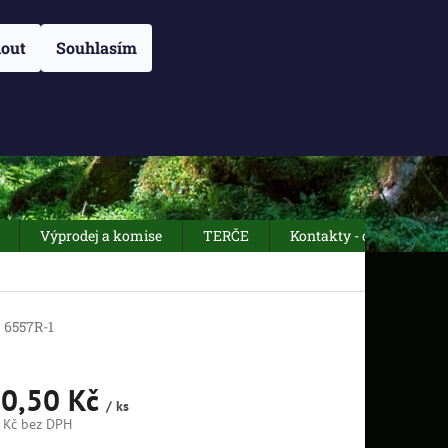
NÁM
O NÁS
OBCHODNÍ PODMÍNKY
Přihlášení
ZÁSADY POUŽÍVÁN
out
Souhlasím
NÁKUPNÍ
Prázdný košík
KOŠÍK
Výprodej a komise
TERČE
Kontakty - otevírací dob
s
6557R-1
0,50 Kč
/ ks
 Kč
bez DPH