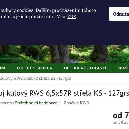
KONTAKTY - OTEVÍRACÍ DOBA
KUDY K NÁM
NAPIŠTE 
soubory cookies. Dalším procházením tohoto
Odmítn
uhlas s jejich používáním. Více
ZDE
.
HLEDAT
NÍM
OBLEČENÍ A OBUV
OPTIKA A FOTOPASTI
NOŽE
kulový RWS 6,5x57R střela KS - 127grs
j kulový RWS 6,5x57R střela KS - 127gr
né
noceno
Podrobnosti hodnocení
Značka:
RWS
ení
od
7
tu
od
58,26