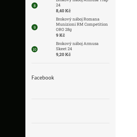
24
8,40 Kč
Brokový náboj Romana
Munizioni RM Competition
ORO 28g
9 Kč
Brokový náboj Armusa
Skeet 24
9,20 Kč
Facebook