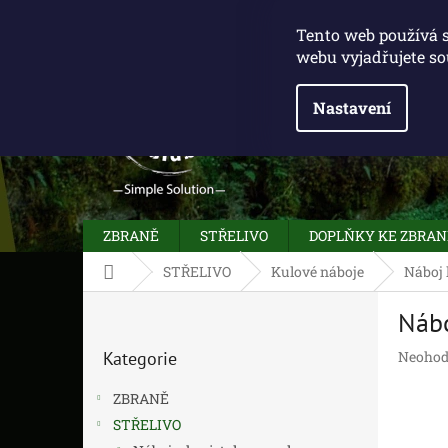
Přejít
775 100 031
info@caliberclub.cz
na
Tento web používá 
obsah
webu vyjadřujete so
Nastavení
ZBRANĚ
STŘELIVO
DOPLŇKY KE ZBRA
Domů
STŘELIVO
Kulové náboje
Náboj 
P
Nábo
o
Přeskočit
s
Průměr
Kategorie
Neohod
kategorie
t
hodnoc
r
produk
ZBRANĚ
a
je
STŘELIVO
n
0,0