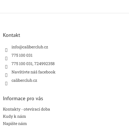
Z
á
p
a
Kontakt
t
í
info
@
caliberclub.cz
775 100 031
775 100 031, 724992358
Navštivte náš facebook
caliberclub.cz
Informace pro vás
Kontakty - otevírací doba
Kudy k nám
Napište nám