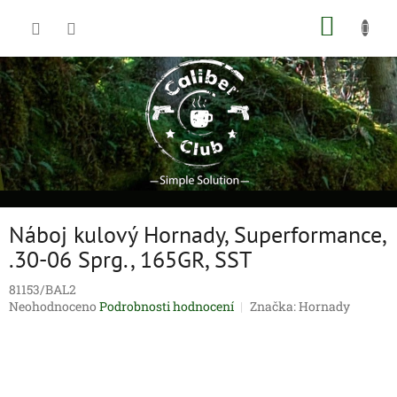
Přejít
NÁKUP
na
obsah
KOŠÍK
Náboj kulový Hornady, Superformance,
.30-06 Sprg., 165GR, SST
81153/BAL2
Průměrné
Neohodnoceno
Podrobnosti hodnocení
Značka:
Hornady
hodnocení
produktu
je
0,0
z