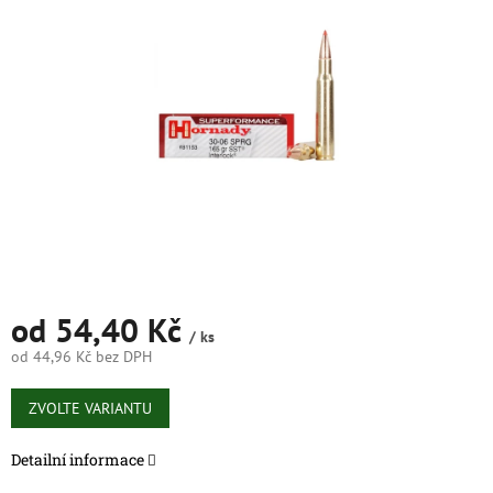
5
hvězdiček.
od
54,40 Kč
/ ks
od
44,96 Kč
bez DPH
Měrná
cena:
ZVOLTE VARIANTU
Detailní informace