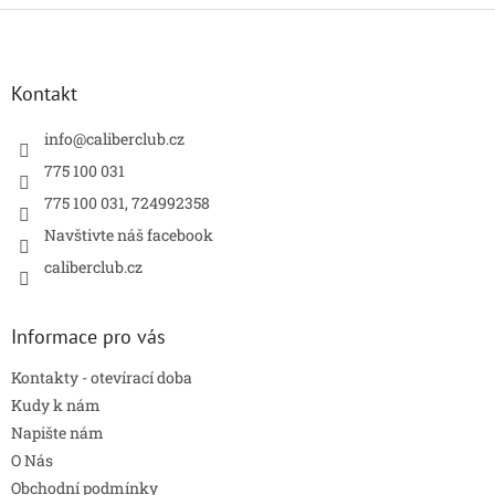
Z
á
p
a
Kontakt
t
í
info
@
caliberclub.cz
775 100 031
775 100 031, 724992358
Navštivte náš facebook
caliberclub.cz
Informace pro vás
Kontakty - otevírací doba
Kudy k nám
Napište nám
O Nás
Obchodní podmínky