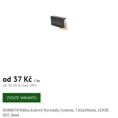
5
hvězdiček.
od
37 Kč
/ ks
od
30,58 Kč
bez DPH
Měrná
cena:
ZVOLTE VARIANTU
HOR8078 Náboj kulový Hornady, Custom, 7,62x39mm, 123GR,
SST, Steel