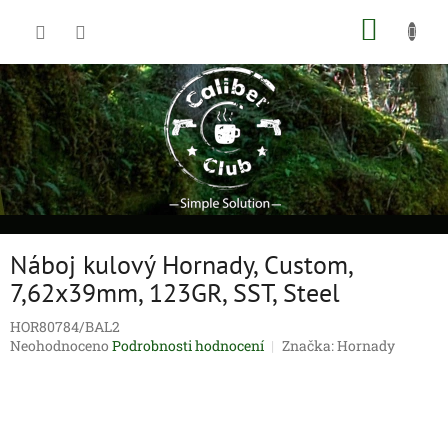
Přejít
NÁKUP
na
obsah
KOŠÍK
Náboj kulový Hornady, Custom,
7,62x39mm, 123GR, SST, Steel
HOR80784/BAL2
Průměrné
Neohodnoceno
Podrobnosti hodnocení
Značka:
Hornady
hodnocení
produktu
je
0,0
z