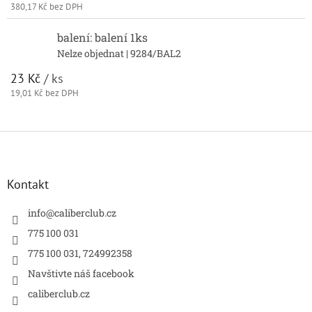
380,17 Kč bez DPH
balení: balení 1ks
Nelze objednat
| 9284/BAL2
23 Kč
/ ks
19,01 Kč bez DPH
Z
á
p
a
Kontakt
t
í
info
@
caliberclub.cz
775 100 031
775 100 031, 724992358
Navštivte náš facebook
caliberclub.cz