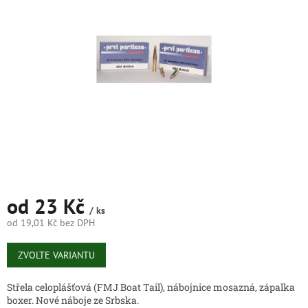
5
hvězdiček.
od
23 Kč
/ ks
od
19,01 Kč
bez DPH
Měrná
cena:
ZVOLTE VARIANTU
Střela celoplášťová (FMJ Boat Tail), nábojnice mosazná, zápalka
boxer. Nové náboje ze Srbska.