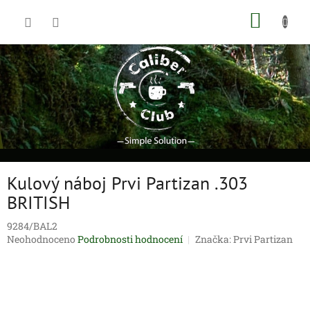
Přejít
NÁKUP
na
obsah
KOŠÍK
Kulový náboj Prvi Partizan .303
BRITISH
9284/BAL2
Průměrné
Neohodnoceno
Podrobnosti hodnocení
Značka:
Prvi Partizan
hodnocení
produktu
je
0,0
z