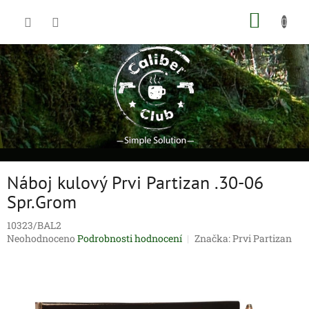
Přejít
NÁKUP
na
obsah
KOŠÍK
Náboj kulový Prvi Partizan .30-06
Spr.Grom
10323/BAL2
Průměrné
Neohodnoceno
Podrobnosti hodnocení
Značka:
Prvi Partizan
hodnocení
produktu
je
0,0
z