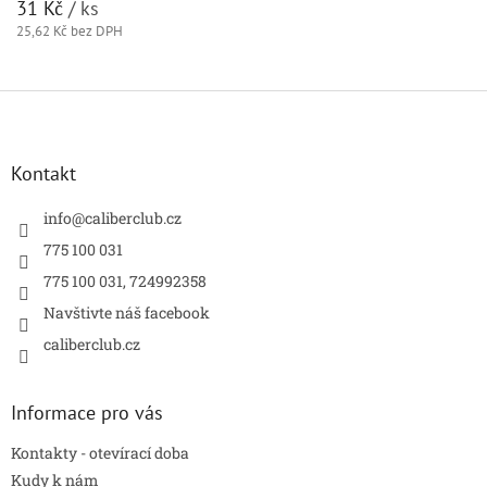
31 Kč
/ ks
25,62 Kč bez DPH
Z
á
p
a
Kontakt
t
í
info
@
caliberclub.cz
775 100 031
775 100 031, 724992358
Navštivte náš facebook
caliberclub.cz
Informace pro vás
Kontakty - otevírací doba
Kudy k nám