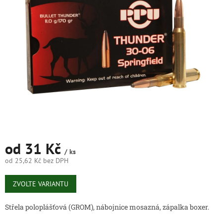
5
hvězdiček.
od
31 Kč
/ ks
od
25,62 Kč
bez DPH
Měrná
cena:
ZVOLTE VARIANTU
Střela poloplášťová (GROM), nábojnice mosazná, zápalka boxer.