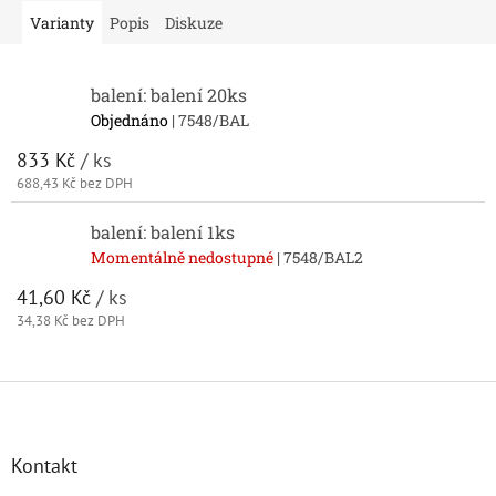
Varianty
Popis
Diskuze
balení: balení 20ks
Objednáno
| 7548/BAL
833 Kč
/ ks
688,43 Kč bez DPH
balení: balení 1ks
Momentálně nedostupné
| 7548/BAL2
41,60 Kč
/ ks
34,38 Kč bez DPH
Z
á
p
a
Kontakt
t