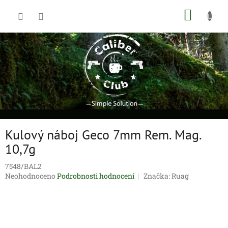
Přejít
NÁKUP
na
obsah
KOŠÍK
Kulový náboj Geco 7mm Rem. Mag.
10,7g
7548/BAL2
Průměrné
Neohodnoceno
Podrobnosti hodnocení
Značka:
Ruag
hodnocení
produktu
je
0,0
z