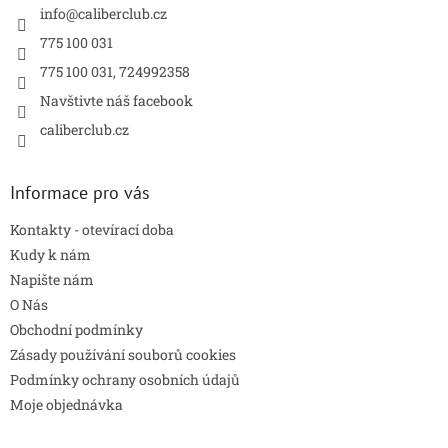
í
info
@
caliberclub.cz
775 100 031
775 100 031, 724992358
Navštivte náš facebook
caliberclub.cz
Informace pro vás
Kontakty - otevírací doba
Kudy k nám
Napište nám
O Nás
Obchodní podmínky
Zásady používání souborů cookies
Podmínky ochrany osobních údajů
Moje objednávka