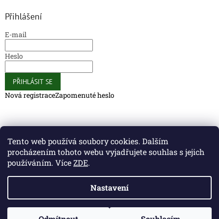
Přihlášení
E-mail
Heslo
PŘIHLÁSIT SE
Nová registrace
Zapomenuté heslo
Caliber Coffee
Caliber Coffee
Tento web používá soubory cookies. Dalším
procházením tohoto webu vyjadřujete souhlas s jejich
používáním. Více
ZDE
.
Vytvořil Shoptet
Nastavení
Copyright 2026
Caliber Club - Gun Store
. Všechna práva
Odmítnout
Souhlasím