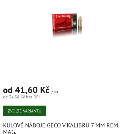
5
hvězdiček.
od
41,60 Kč
/ ks
od
34,38 Kč
bez DPH
Měrná
cena:
ZVOLTE VARIANTU
KULOVÉ NÁBOJE GECO V KALIBRU 7 MM REM.
MAG.