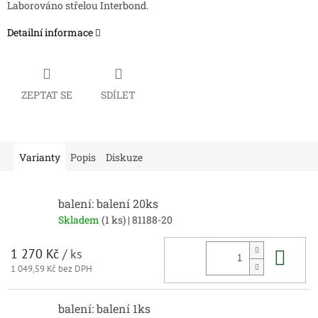
Laborováno střelou Interbond.
Detailní informace
ZEPTAT SE
SDÍLET
Varianty
Popis
Diskuze
balení: balení 20ks
Skladem
(1 ks)
| 81188-20
Do 
1 270 Kč
/ ks
1 049,59 Kč bez DPH
balení: balení 1ks