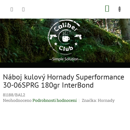
Přejít
NÁKUP
na
obsah
KOŠÍK
Náboj kulový Hornady Superformance
30-06SPRG 180gr InterBond
81188/BAL2
Průměrné
Neohodnoceno
Podrobnosti hodnocení
Značka:
Hornady
hodnocení
produktu
je
0,0
z