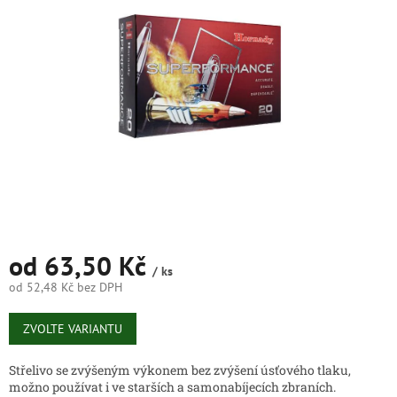
5
hvězdiček.
od
63,50 Kč
/ ks
od
52,48 Kč
bez DPH
Měrná
cena:
ZVOLTE VARIANTU
Střelivo se zvýšeným výkonem bez zvýšení úsťového tlaku,
možno používat i ve starších a samonabíjecích zbraních.