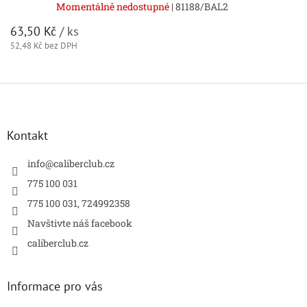
Momentálně nedostupné
| 81188/BAL2
63,50 Kč
/ ks
52,48 Kč bez DPH
Z
á
p
a
Kontakt
t
í
info
@
caliberclub.cz
775 100 031
775 100 031, 724992358
Navštivte náš facebook
caliberclub.cz
Informace pro vás