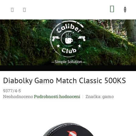
Přejít
NÁKUP
na
obsah
KOŠÍK
Diabolky Gamo Match Classic 500KS
9377/4-5
Průměrné
Neohodnoceno
Podrobnosti hodnocení
Značka:
gamo
hodnocení
produktu
je
0,0
z
5