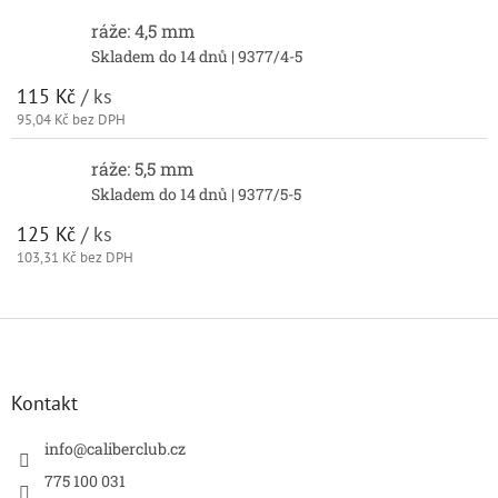
ráže: 4,5 mm
Skladem do 14 dnů
| 9377/4-5
115 Kč
/ ks
95,04 Kč bez DPH
ráže: 5,5 mm
Skladem do 14 dnů
| 9377/5-5
125 Kč
/ ks
103,31 Kč bez DPH
Z
á
p
a
Kontakt
t
í
info
@
caliberclub.cz
775 100 031