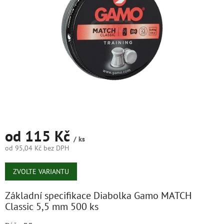
hvězdiček.
od
115 Kč
/ ks
od
95,04 Kč
bez DPH
Měrná
cena:
ZVOLTE VARIANTU
Základní specifikace Diabolka Gamo MATCH
Classic 5,5 mm 500 ks