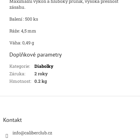
Maximální výkon a hluboký průnik, vysoká přesnost
zásahu.
Balení : 500 ks
Ráže: 4,5 mm
Váha: 0,49 g
Doplňkové parametry
Kategorie
:
Diabolky
Záruka
:
2 roky
Hmotnost
:
0.2 kg
Z
á
p
a
Kontakt
t
í
info
@
caliberclub.cz