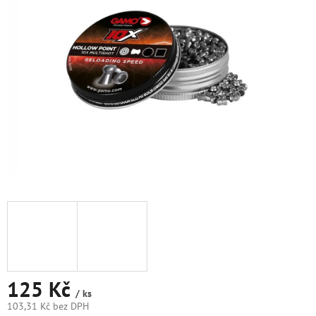
5
hvězdiček.
125 Kč
/ ks
103,31 Kč bez DPH