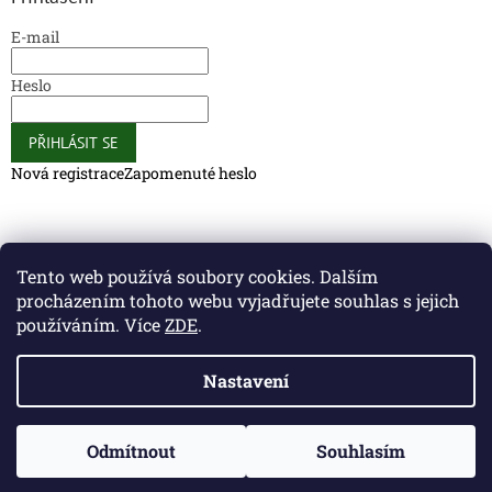
E-mail
Heslo
PŘIHLÁSIT SE
Nová registrace
Zapomenuté heslo
Caliber Coffee
Caliber Coffee
Tento web používá soubory cookies. Dalším
procházením tohoto webu vyjadřujete souhlas s jejich
používáním. Více
ZDE
.
Vytvořil Shoptet
Nastavení
Copyright 2026
Caliber Club - Gun Store
. Všechna práva
Odmítnout
Souhlasím
vyhrazena.