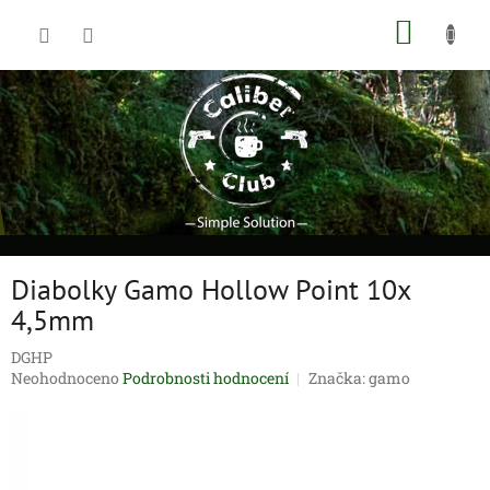
Přejít
NÁKUP
na
obsah
KOŠÍK
Diabolky Gamo Hollow Point 10x
4,5mm
DGHP
Průměrné
Neohodnoceno
Podrobnosti hodnocení
Značka:
gamo
hodnocení
produktu
je
0,0
z