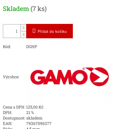
Měrná
Skladem
(7 ks)
cena:
Přidat do košíku
Kód:
DGHP
Výrobce:
Cena s DPH :
125,00 Kč
DPH:
21 %
Dostupnost:
skladem
EAN:
79367096377
Ráže:
4,5 mm