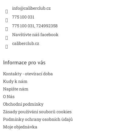
t
í
info
@
caliberclub.cz
775 100 031
775 100 031, 724992358
Navštivte náš facebook
caliberclub.cz
Informace pro vás
Kontakty - otevírací doba
Kudy k nám
Napište nám
O Nás
Obchodní podmínky
Zásady používání souborů cookies
Podmínky ochrany osobních údajů
Moje objednávka