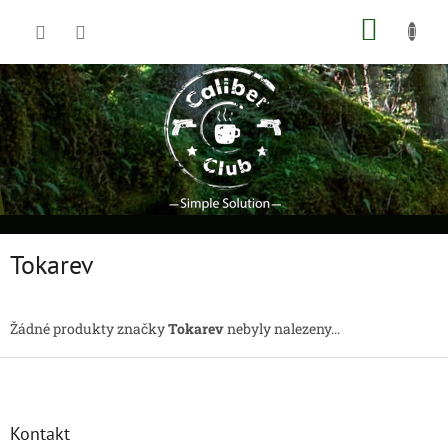
Přejít
NÁKUP
na
obsah
KOŠÍK
Tokarev
Žádné produkty značky
Tokarev
nebyly nalezeny...
Z
á
p
a
Kontakt