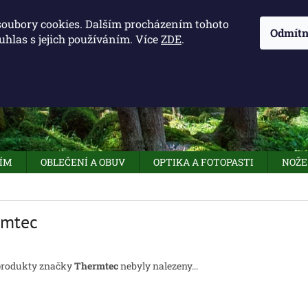
KONTAKTY - OTEVÍRACÍ DOBA
KUDY K NÁM
NAPIŠTE 
soubory cookies. Dalším procházením tohoto
Odmítn
uhlas s jejich používáním. Více
ZDE
.
HLEDAT
NÍM
OBLEČENÍ A OBUV
OPTIKA A FOTOPASTI
NOŽE
rmtec
produkty značky
Thermtec
nebyly nalezeny...