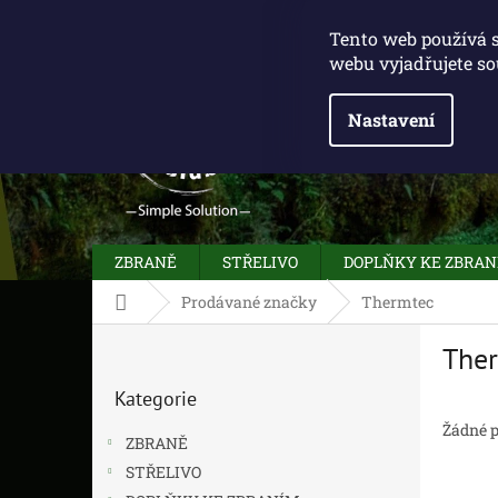
Přejít
775 100 031
info@caliberclub.cz
na
Tento web používá 
obsah
webu vyjadřujete so
Nastavení
ZBRANĚ
STŘELIVO
DOPLŇKY KE ZBRA
Domů
Prodávané značky
Thermtec
P
The
o
Přeskočit
s
Kategorie
kategorie
t
r
Žádné 
ZBRANĚ
a
STŘELIVO
n