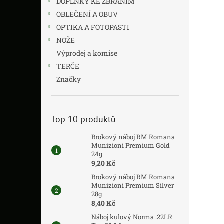
DOPLŇKY KE ZBRANÍM
n
í
OBLEČENÍ A OBUV
p
OPTIKA A FOTOPASTI
a
NOŽE
n
Výprodej a komise
e
TERČE
l
Značky
Top 10 produktů
Brokový náboj RM Romana
Munizioni Premium Gold
24g
9,20 Kč
Brokový náboj RM Romana
Munizioni Premium Silver
28g
8,40 Kč
Náboj kulový Norma .22LR