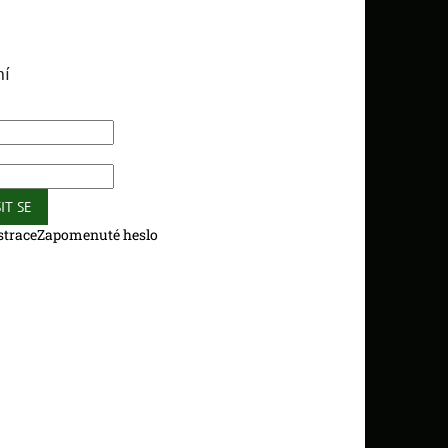
ní
IT SE
strace
Zapomenuté heslo