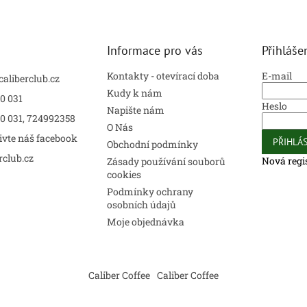
Informace pro vás
Přihláše
Kontakty - otevírací doba
E-mail
caliberclub.cz
Kudy k nám
0 031
Heslo
Napište nám
00 031, 724992358
O Nás
ivte náš facebook
PŘIHLÁS
Obchodní podmínky
rclub.cz
Nová regi
Zásady používání souborů
cookies
Podmínky ochrany
osobních údajů
Moje objednávka
Caliber Coffee
Caliber Coffee