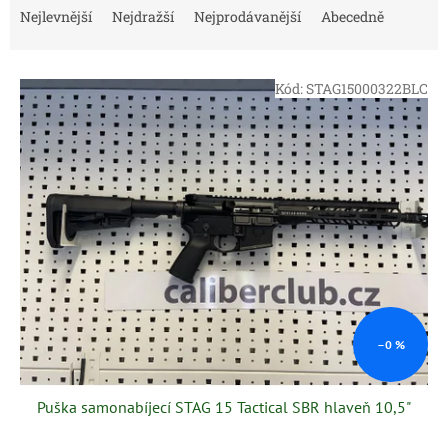
a
Nejlevnější
Nejdražší
Nejprodávanější
Abecedně
z
e
V
n
Kód:
STAG15000322BLC
ý
í
p
p
i
r
s
o
p
d
r
u
o
k
d
t
u
ů
k
t
ů
–0 %
Puška samonabíjecí STAG 15 Tactical SBR hlaveň 10,5"