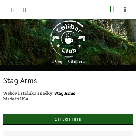
Přejít
NÁKUP
na
obsah
KOŠÍK
Stag Arms
Webová stránka značky:
Stag Arms
Made in USA
OTEVŘÍT FILTR
Ř