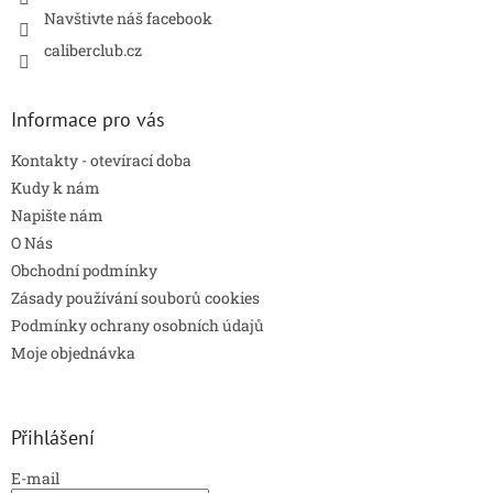
y
Navštivte náš facebook
v
caliberclub.cz
ý
p
i
s
Informace pro vás
u
Kontakty - otevírací doba
Kudy k nám
Napište nám
O Nás
Obchodní podmínky
Zásady používání souborů cookies
Podmínky ochrany osobních údajů
Moje objednávka
Přihlášení
E-mail