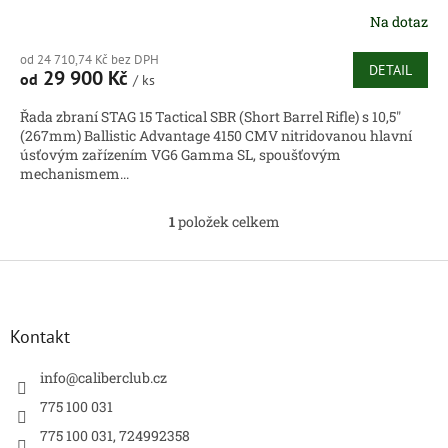
Na dotaz
od 24 710,74 Kč bez DPH
DETAIL
29 900 Kč
od
/ ks
Řada zbraní STAG 15 Tactical SBR (Short Barrel Rifle) s 10,5"
(267mm) Ballistic Advantage 4150 CMV nitridovanou hlavní
úsťovým zařízením VG6 Gamma SL, spoušťovým
mechanismem...
1
položek celkem
O
v
l
Z
á
á
d
p
a
a
Kontakt
c
t
í
í
info
@
caliberclub.cz
p
r
775 100 031
v
775 100 031, 724992358
k