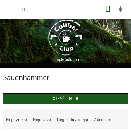
Přejít
NÁKUP
na
obsah
KOŠÍK
Sauenhammer
OTEVŘÍT FILTR
Ř
a
Nejlevnější
Nejdražší
Nejprodávanější
Abecedně
z