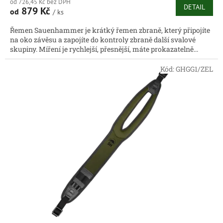
od 726,45 Kč bez DPH
DETAIL
879 Kč
od
/ ks
Řemen Sauenhammer je krátký řemen zbraně, který připojíte
na oko závěsu a zapojíte do kontroly zbraně další svalové
skupiny. Míření je rychlejší, přesnější, máte prokazatelně...
Kód:
GHGG1/ZEL