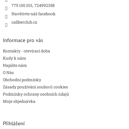
v
775 100 031, 724992358
k
y
Navštivte náš facebook
v
caliberclub.cz
ý
p
i
s
Informace pro vás
u
Kontakty - otevírací doba
Kudy k nám
Napište nám
O Nás
Obchodní podmínky
Zásady používání souborů cookies
Podmínky ochrany osobních údajů
Moje objednávka
Přihlášení