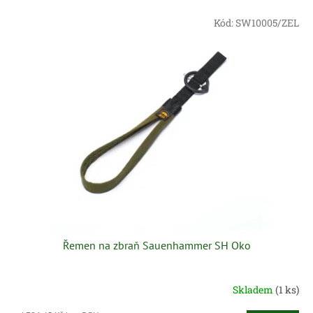
e
V
n
Kód:
SW10005/ZEL
ý
í
p
p
i
r
s
o
p
d
r
u
o
k
d
t
u
ů
k
t
ů
Řemen na zbraň Sauenhammer SH Oko
Skladem
(1 ks)