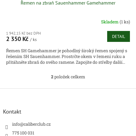
Řemen na zbraň Sauenhammer Gamehammer
Skladem
(1 ks)
1 942,15 Kč bez DPH
DETAIL
2 350 Kč
/ ks
Řemen SH Gamehammer je pohodlný široký řemen spojený s
řešením SH Sauenhammer. Prostrčte okem v řemeni ruku a
přitáhněte zbraň do svého ramene. Zapojíte do střelby další...
2
položek celkem
O
v
l
Z
á
á
d
p
a
a
Kontakt
c
t
í
í
info
@
caliberclub.cz
p
r
775 100 031