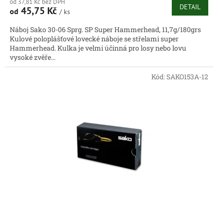
od 37,81 Kč bez DPH
DETAIL
45,75 Kč
od
/ ks
Náboj Sako 30-06 Sprg. SP Super Hammerhead, 11,7g/180grs
Kulové poloplášťové lovecké náboje se střelami super
Hammerhead. Kulka je velmi účinná pro losy nebo lovu
vysoké zvěře...
Kód:
SAKO153A-12