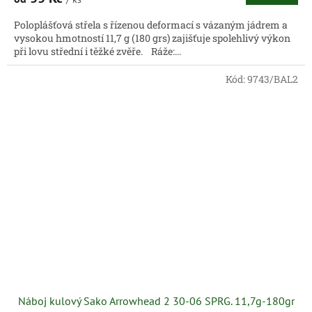
Poloplášťová střela s řízenou deformací s vázaným jádrem a
vysokou hmotností 11,7 g (180 grs) zajišťuje spolehlivý výkon
při lovu střední i těžké zvěře. Ráže:...
Kód:
9743/BAL2
Náboj kulový Sako Arrowhead 2 30-06 SPRG. 11,7g-180gr