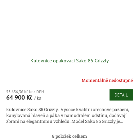
Kulovnice opakovací Sako 85 Grizzly
Momentálně nedostupné
53 636,36 Kč bez DPH
DETAIL
64 900 Kč
/ ks
kulovnice Sako 85 Grizzly. Vysoce kvalitní ořechové pažbení,
kanylovaná hlaveň a páka v namodralém odstínu, dodávají
zbrani na elegantnímu vzhledu. Model Sako 85 Grizzly je...
8
položek celkem
O