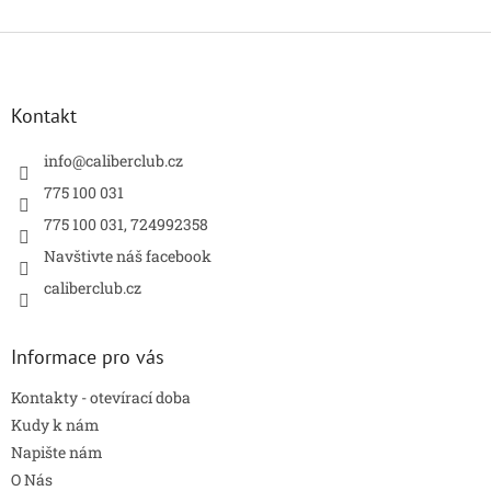
v
l
Z
á
á
d
p
a
a
Kontakt
c
t
í
í
info
@
caliberclub.cz
p
r
775 100 031
v
775 100 031, 724992358
k
y
Navštivte náš facebook
v
caliberclub.cz
ý
p
i
s
Informace pro vás
u
Kontakty - otevírací doba
Kudy k nám
Napište nám
O Nás