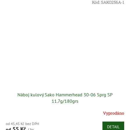
Kód:
SAKO256A-1
Náboj kulový Sako Hammerhead 30-06 Sprg SP
11.7g/180grs
Vyprodáno
od 45,45 Kč bez DPH
DETAIL
55 Kč
od
/ ks