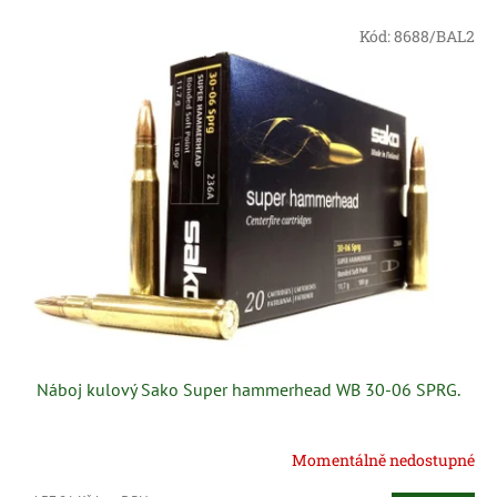
e
V
n
Kód:
8688/BAL2
ý
í
p
p
i
r
s
o
p
d
r
u
o
k
d
t
u
ů
k
t
ů
Náboj kulový Sako Super hammerhead WB 30-06 SPRG.
Momentálně nedostupné