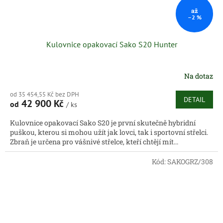
až
–2 %
Kulovnice opakovací Sako S20 Hunter
Na dotaz
od 35 454,55 Kč bez DPH
DETAIL
42 900 Kč
od
/ ks
Kulovnice opakovací Sako S20 je první skutečně hybridní
puškou, kterou si mohou užít jak lovci, tak i sportovní střelci.
Zbraň je určena pro vášnivé střelce, kteří chtějí mít...
Kód:
SAKOGRZ/308