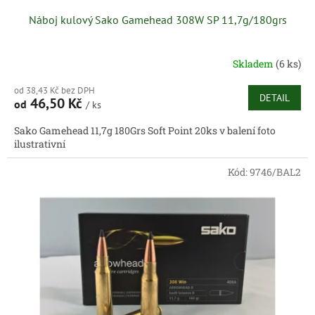
Náboj kulový Sako Gamehead 308W SP 11,7g/180grs
Skladem
(6 ks)
od 38,43 Kč bez DPH
DETAIL
46,50 Kč
od
/ ks
Sako Gamehead 11,7g 180Grs Soft Point 20ks v balení foto
ilustrativní
Kód:
9746/BAL2