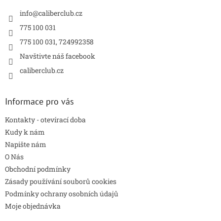
t
í
info
@
caliberclub.cz
775 100 031
775 100 031, 724992358
Navštivte náš facebook
caliberclub.cz
Informace pro vás
Kontakty - otevírací doba
Kudy k nám
Napište nám
O Nás
Obchodní podmínky
Zásady používání souborů cookies
Podmínky ochrany osobních údajů
Moje objednávka