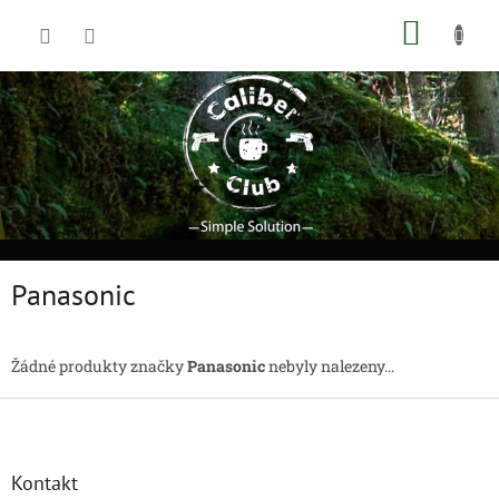
Přejít
NÁKUP
na
obsah
KOŠÍK
Panasonic
Žádné produkty značky
Panasonic
nebyly nalezeny...
Z
á
p
a
Kontakt