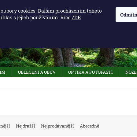
KONTAKTY - OTEVÍRACÍ DOBA
KUDY K NÁM
NAPIŠTE 
soubory cookies. Dalším procházením tohoto
Odmítn
uhlas s jejich používáním. Více
ZDE
.
HLEDAT
NÍM
OBLEČENÍ A OBUV
OPTIKA A FOTOPASTI
NOŽE
nější
Nejdražší
Nejprodávanější
Abecedně