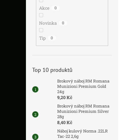
Akce
0
Novinka
0
Tip
0
Top 10 produktů
Brokový náboj RM Romana
Munizioni Premium Gold
24g
9,20 Kč
Brokový náboj RM Romana
Munizioni Premium Silver
28g
8,40 Kč
Náboj kulový Norma .22LR
Tac-22 2,6g