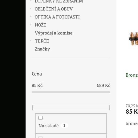
e
DOPLŇKY KE ZBRANÍM
n
V
n
í
OBLEČENÍ A OBUV
ý
í
p
OPTIKA A FOTOPASTI
p
p
a
NOŽE
i
r
n
Výprodej a komise
s
o
e
TERČE
p
d
l
r
u
Značky
o
k
d
t
u
ů
Cena
Bronz
k
t
85
Kč
589
Kč
ů
70,25 
85 
bronz
Na skladě
1