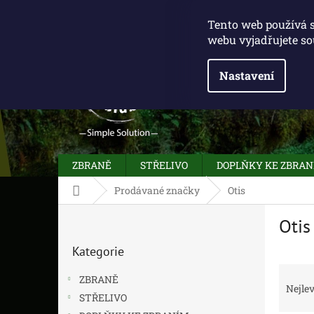
Přejít
775 100 031
info@caliberclub.cz
na
Tento web používá 
obsah
webu vyjadřujete so
Nastavení
ZBRANĚ
STŘELIVO
DOPLŇKY KE ZBRA
Domů
Prodávané značky
Otis
P
Otis
o
Přeskočit
s
Kategorie
kategorie
t
Ř
r
ZBRANĚ
a
a
Nejlev
STŘELIVO
z
n