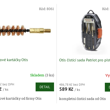
Kód:
8061
Kód:
ové kartáčky Otis
Otis čistící sada Patriot pro pis
Skladem
(3 ks)
Vy
Kč bez DPH
486,78 Kč bez DPH
DETAIL
Kč
589 Kč
/ ks
/ ks
ové kartáčky od firmy Otis
kompletní čistící sada od Otis
O