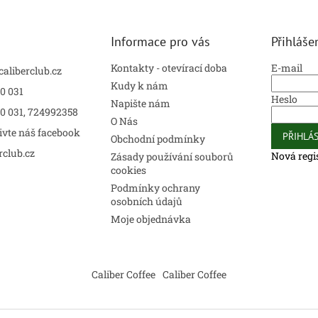
Informace pro vás
Přihláše
Kontakty - otevírací doba
E-mail
caliberclub.cz
Kudy k nám
0 031
Heslo
Napište nám
00 031, 724992358
O Nás
ivte náš facebook
PŘIHLÁS
Obchodní podmínky
rclub.cz
Nová regi
Zásady používání souborů
cookies
Podmínky ochrany
osobních údajů
Moje objednávka
Caliber Coffee
Caliber Coffee