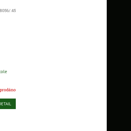
8056/.45
tole
prodáno
DETAIL