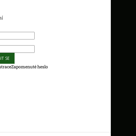
ní
IT SE
strace
Zapomenuté heslo