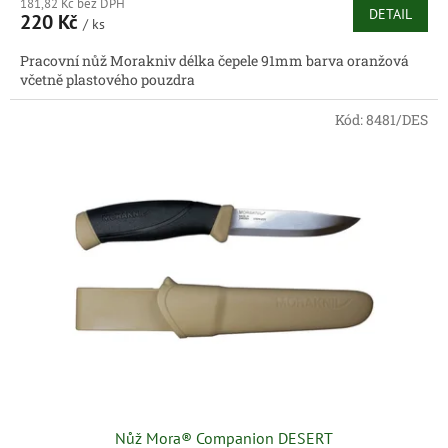
181,82 Kč bez DPH
DETAIL
220 Kč
/ ks
Pracovní nůž Morakniv délka čepele 91mm barva oranžová
včetně plastového pouzdra
Kód:
8481/DES
Nůž Mora® Companion DESERT