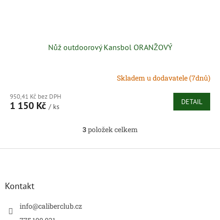
Nůž outdoorový Kansbol ORANŽOVÝ
Skladem u dodavatele (7dnů)
950,41 Kč bez DPH
DETAIL
1 150 Kč
/ ks
3
položek celkem
O
v
l
Z
á
á
d
p
a
a
Kontakt
c
t
í
í
info
@
caliberclub.cz
p
r