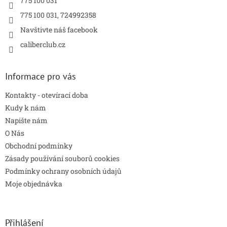
775 100 031
v
775 100 031, 724992358
k
y
Navštivte náš facebook
v
caliberclub.cz
ý
p
i
s
Informace pro vás
u
Kontakty - otevírací doba
Kudy k nám
Napište nám
O Nás
Obchodní podmínky
Zásady používání souborů cookies
Podmínky ochrany osobních údajů
Moje objednávka
Přihlášení