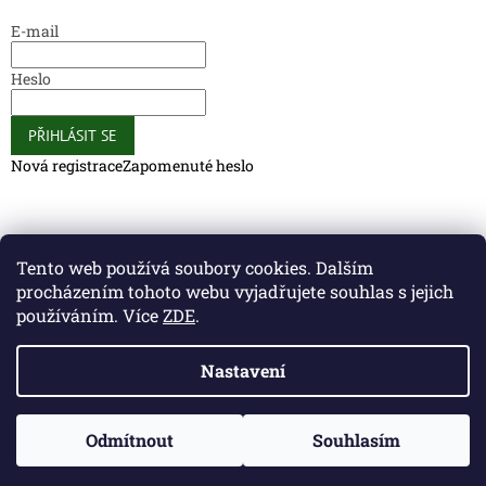
E-mail
Heslo
PŘIHLÁSIT SE
Nová registrace
Zapomenuté heslo
Caliber Coffee
Caliber Coffee
Tento web používá soubory cookies. Dalším
procházením tohoto webu vyjadřujete souhlas s jejich
používáním. Více
ZDE
.
Vytvořil Shoptet
Nastavení
Copyright 2026
Caliber Club - Gun Store
. Všechna práva
Odmítnout
Souhlasím
vyhrazena.