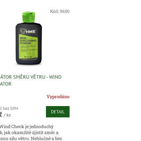
Kód:
9650
KÁTOR SMĚRU VĚTRU - WIND
CATOR
Vyprodáno
Kč bez DPH
DETAIL
Kč
/ ks
ind Check je jednoduchý
, jak okamžitě zjistit směr a
žnou sílu větru. Nehlučně a bez