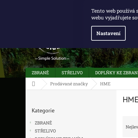
Přejít
775 100 031
info@caliberclub.cz
na
Tento web používá 
obsah
webu vyjadřujete so
Nastavení
ZBRANĚ
STŘELIVO
DOPLŇKY KE ZBRA
Domů
Prodávané značky
HME
P
HM
o
Přeskočit
s
Kategorie
kategorie
t
Ř
r
ZBRANĚ
a
a
Nejlev
STŘELIVO
z
n