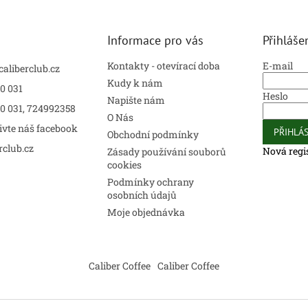
Informace pro vás
Přihláše
Kontakty - otevírací doba
E-mail
caliberclub.cz
Kudy k nám
0 031
Heslo
Napište nám
00 031, 724992358
O Nás
ivte náš facebook
PŘIHLÁS
Obchodní podmínky
rclub.cz
Nová regi
Zásady používání souborů
cookies
Podmínky ochrany
osobních údajů
Moje objednávka
Caliber Coffee
Caliber Coffee