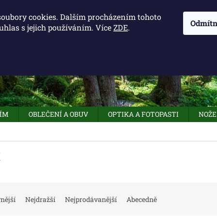
KONTAKTY - OTEVÍRACÍ DOBA
KUDY K NÁM
NAPIŠTE 
soubory cookies. Dalším procházením tohoto
Odmítn
uhlas s jejich používáním. Více
ZDE
.
HLEDAT
NÍM
OBLEČENÍ A OBUV
OPTIKA A FOTOPASTI
NOŽE
E
nější
Nejdražší
Nejprodávanější
Abecedně