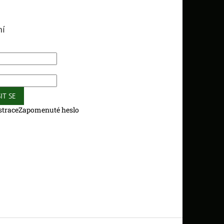
ní
IT SE
strace
Zapomenuté heslo