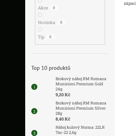
zápac
Akce
0
Novinka
0
Tip
0
Top 10 produktů
Brokový náboj RM Romana
Munizioni Premium Gold
24g
9,20 Kč
Brokový náboj RM Romana
Munizioni Premium Silver
28g
8,40 Kč
Náboj kulový Norma .22LR
Tac-22 2,6g