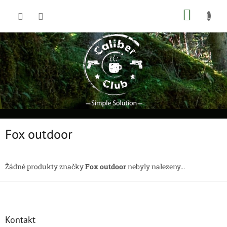
Přejít
NÁKUP
na
obsah
KOŠÍK
Fox outdoor
Žádné produkty značky
Fox outdoor
nebyly nalezeny...
Z
á
p
a
Kontakt