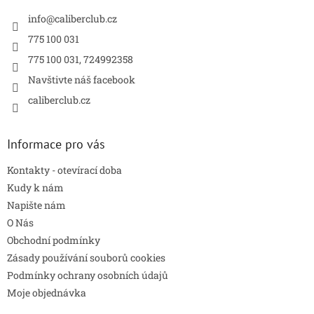
t
í
info
@
caliberclub.cz
775 100 031
775 100 031, 724992358
Navštivte náš facebook
caliberclub.cz
Informace pro vás
Kontakty - otevírací doba
Kudy k nám
Napište nám
O Nás
Obchodní podmínky
Zásady používání souborů cookies
Podmínky ochrany osobních údajů
Moje objednávka