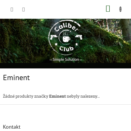
Přejít
NÁKUP
na
obsah
KOŠÍK
Eminent
Žádné produkty značky
Eminent
nebyly nalezeny...
Z
á
p
a
Kontakt