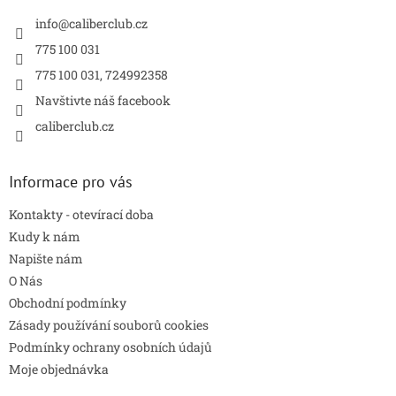
t
í
info
@
caliberclub.cz
775 100 031
775 100 031, 724992358
Navštivte náš facebook
caliberclub.cz
Informace pro vás
Kontakty - otevírací doba
Kudy k nám
Napište nám
O Nás
Obchodní podmínky
Zásady používání souborů cookies
Podmínky ochrany osobních údajů
Moje objednávka