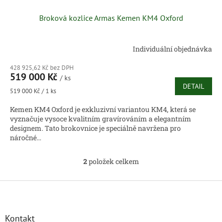
Broková kozlice Armas Kemen KM4 Oxford
Individuální objednávka
428 925,62 Kč bez DPH
519 000 Kč
/ ks
DETAIL
Měrná
519 000 Kč / 1 ks
cena:
Kemen KM4 Oxford je exkluzivní variantou KM4, která se
vyznačuje vysoce kvalitním gravírováním a elegantním
designem. Tato brokovnice je speciálně navržena pro
náročné...
2
položek celkem
O
v
l
Z
á
á
d
p
a
a
Kontakt
c