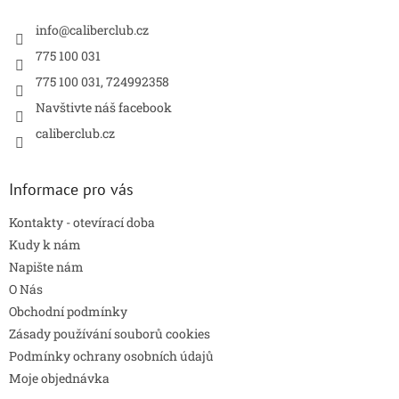
t
í
í
info
@
caliberclub.cz
p
r
775 100 031
v
775 100 031, 724992358
k
y
Navštivte náš facebook
v
caliberclub.cz
ý
p
i
s
Informace pro vás
u
Kontakty - otevírací doba
Kudy k nám
Napište nám
O Nás
Obchodní podmínky
Zásady používání souborů cookies
Podmínky ochrany osobních údajů
Moje objednávka