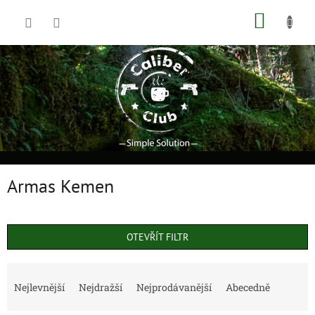
Přejít
NÁKUP
na
obsah
KOŠÍK
Armas Kemen
OTEVŘÍT FILTR
Ř
a
Nejlevnější
Nejdražší
Nejprodávanější
Abecedně
z