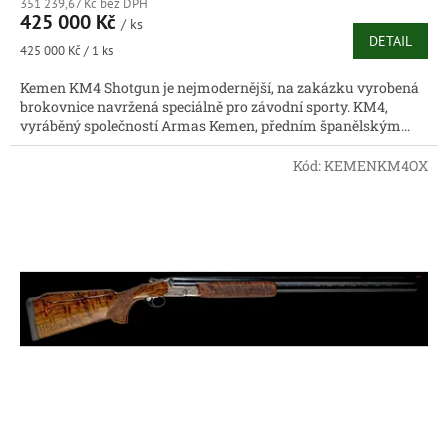
351 239,67 Kč bez DPH
425 000 Kč
/ ks
DETAIL
Měrná
425 000 Kč / 1 ks
cena:
Kemen KM4 Shotgun je nejmodernější, na zakázku vyrobená
brokovnice navržená speciálně pro závodní sporty. KM4,
vyráběný společností Armas Kemen, předním španělským...
Kód:
KEMENKM4OX