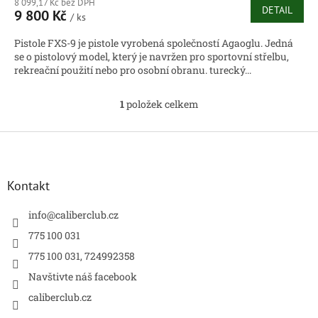
8 099,17 Kč bez DPH
DETAIL
9 800 Kč
/ ks
Pistole FXS-9 je pistole vyrobená společností Agaoglu. Jedná
se o pistolový model, který je navržen pro sportovní střelbu,
rekreační použití nebo pro osobní obranu. turecký...
1
položek celkem
O
v
l
Z
á
á
d
p
a
a
Kontakt
c
t
í
í
info
@
caliberclub.cz
p
r
775 100 031
v
775 100 031, 724992358
k
y
Navštivte náš facebook
v
caliberclub.cz
ý
p