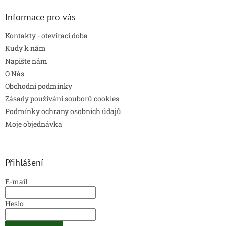
i
s
Informace pro vás
u
Kontakty - otevírací doba
Kudy k nám
Napište nám
O Nás
Obchodní podmínky
Zásady používání souborů cookies
Podmínky ochrany osobních údajů
Moje objednávka
Přihlášení
E-mail
Heslo