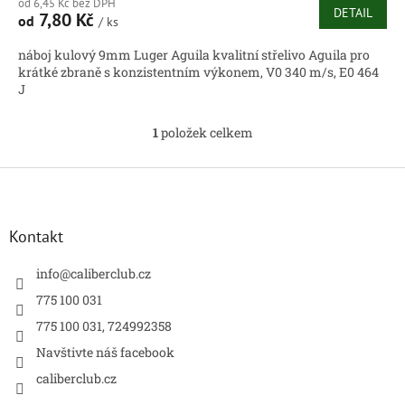
od 6,45 Kč bez DPH
DETAIL
7,80 Kč
od
/ ks
náboj kulový 9mm Luger Aguila kvalitní střelivo Aguila pro
krátké zbraně s konzistentním výkonem, V0 340 m/s, E0 464
J
1
položek celkem
O
v
l
Z
á
á
d
p
a
a
Kontakt
c
t
í
í
info
@
caliberclub.cz
p
r
775 100 031
v
775 100 031, 724992358
k
y
Navštivte náš facebook
v
caliberclub.cz
ý
p