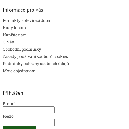
i
s
Informace pro vás
u
Kontakty - otevírací doba
Kudy k nám
Napište nám
O Nás
Obchodní podmínky
Zásady používání souborů cookies
Podmínky ochrany osobních údajů
Moje objednávka
Přihlášení
E-mail
Heslo