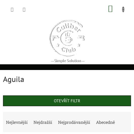
Přejít
NÁKUP
na
obsah
KOŠÍK
Aguila
OTEVŘÍT FILTR
Ř
a
Nejlevnější
Nejdražší
Nejprodávanější
Abecedně
z