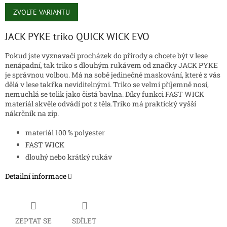
Měrná
cena:
ZVOLTE VARIANTU
JACK PYKE triko QUICK WICK EVO
Pokud jste vyznavači procházek do přírody a chcete být v lese
nenápadní, tak triko s dlouhým rukávem od značky JACK PYKE
je správnou volbou. Má na sobě jedinečné maskování, které z vás
dělá v lese takřka neviditelnými. Triko se velmi příjemně nosí,
nemuchlá se tolik jako čistá bavlna. Díky funkci FAST WICK
materiál skvěle odvádí pot z těla.Triko má praktický vyšší
nákrčník na zip.
materiál 100 % polyester
FAST WICK
dlouhý nebo krátký rukáv
Detailní informace
ZEPTAT SE
SDÍLET