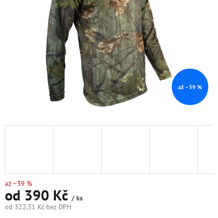
hvězdiček.
až –39 %
až –39 %
od
390 Kč
/ ks
od
322,31 Kč
bez DPH