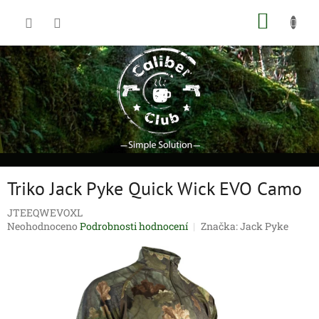
Přejít
NÁKUP
na
obsah
KOŠÍK
Triko Jack Pyke Quick Wick EVO Camo
JTEEQWEVOXL
Průměrné
Neohodnoceno
Podrobnosti hodnocení
Značka:
Jack Pyke
hodnocení
produktu
je
0,0
z
5