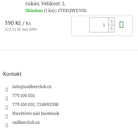
rukáv, Velikost: L
Skladem
(1 ks)
| JTEEQWEVOL
Do 
390 Kč
/ ks
322,31 Kč bez DPH
Z
á
p
a
Kontakt
t
í
info
@
caliberclub.cz
775 100 031
775 100 031, 724992358
Navštivte náš facebook
caliberclub.cz