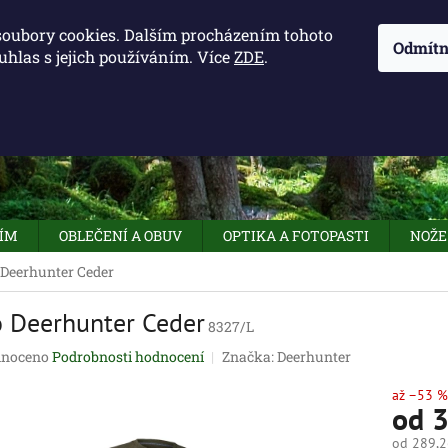
KONTAKTY - OTEVÍRACÍ DOBA
KUDY K NÁM
NAPIŠTE 
soubory cookies. Dalším procházením tohoto
Odmítn
uhlas s jejich používáním. Více
ZDE
.
HLEDAT
NÍM
OBLEČENÍ A OBUV
OPTIKA A FOTOPASTI
NOŽE
 Deerhunter Ceder
o Deerhunter Ceder
8327/L
né
noceno
Podrobnosti hodnocení
Značka:
Deerhunter
ení
tu
až –53 %
od
3
od
289,2