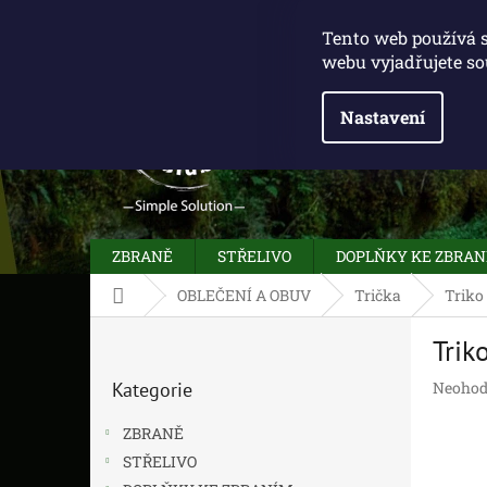
Přejít
775 100 031
info@caliberclub.cz
na
Tento web používá 
obsah
webu vyjadřujete so
Nastavení
ZBRANĚ
STŘELIVO
DOPLŇKY KE ZBRA
Domů
OBLEČENÍ A OBUV
Trička
Triko
P
Trik
o
Přeskočit
s
Průměr
Kategorie
Neohod
kategorie
t
hodnoc
r
produk
ZBRANĚ
a
je
STŘELIVO
n
0,0