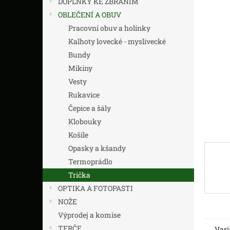
DOPLŇKY KE ZBRANÍM
z
n
5
í
OBLEČENÍ A OBUV
hvězdič
p
Pracovní obuv a holínky
a
Kalhoty lovecké - myslivecké
n
Bundy
e
Mikiny
l
Vesty
Rukavice
Čepice a šály
Klobouky
Košile
Opasky a kšandy
Termoprádlo
Trička
OPTIKA A FOTOPASTI
NOŽE
Výprodej a komise
TERČE
Vari