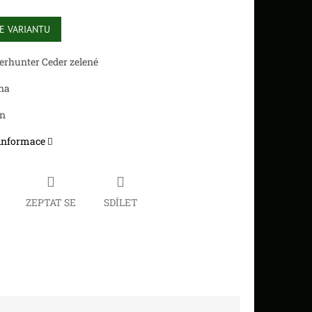
E VARIANTU
erhunter Ceder zelené
na
en
 informace
ZEPTAT SE
SDÍLET