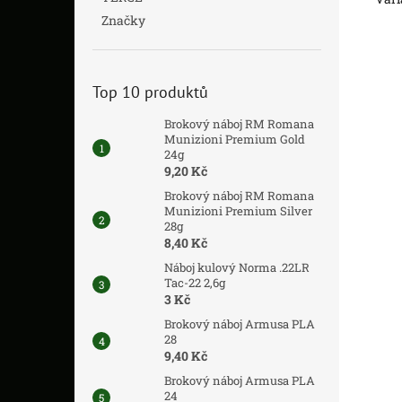
Značky
Top 10 produktů
Brokový náboj RM Romana
Munizioni Premium Gold
24g
9,20 Kč
Brokový náboj RM Romana
Munizioni Premium Silver
28g
8,40 Kč
Náboj kulový Norma .22LR
Tac-22 2,6g
3 Kč
Brokový náboj Armusa PLA
28
9,40 Kč
Brokový náboj Armusa PLA
24