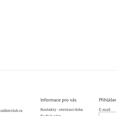
Informace pro vás
Přihláše
Kontakty - otevírací doba
E-mail
caliberclub.cz
Kudy k nám