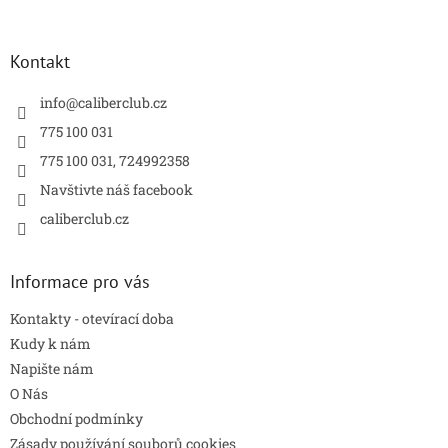
á
p
a
Kontakt
t
í
info
@
caliberclub.cz
775 100 031
775 100 031, 724992358
Navštivte náš facebook
caliberclub.cz
Informace pro vás
Kontakty - otevírací doba
Kudy k nám
Napište nám
O Nás
Obchodní podmínky
Zásady používání souborů cookies