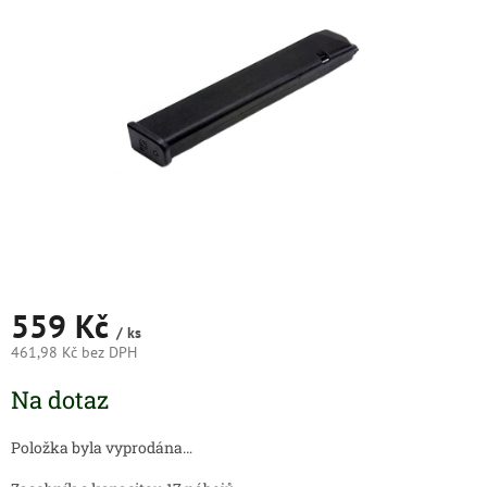
5
hvězdiček.
559 Kč
/ ks
461,98 Kč bez DPH
Měrná
Na dotaz
cena:
Položka byla vyprodána…