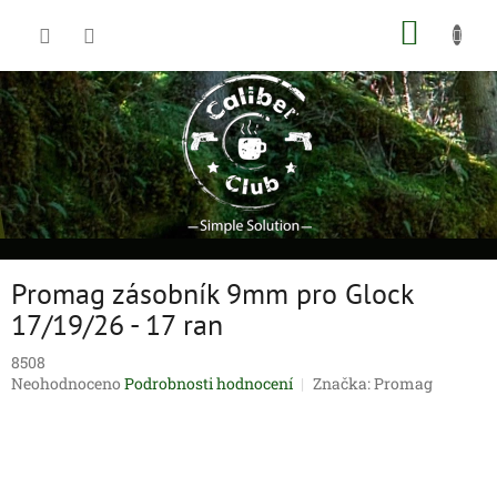
Přejít
NÁKUP
na
obsah
KOŠÍK
Promag zásobník 9mm pro Glock
17/19/26 - 17 ran
8508
Průměrné
Neohodnoceno
Podrobnosti hodnocení
Značka:
Promag
hodnocení
produktu
je
0,0
z