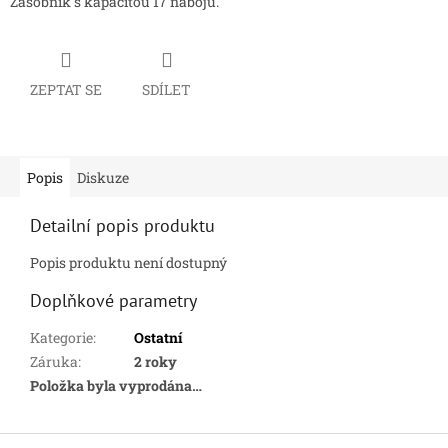
Zasobník s kapacitou 17 nábojů.
ZEPTAT SE
SDÍLET
Popis
Diskuze
Detailní popis produktu
Popis produktu není dostupný
Doplňkové parametry
Kategorie
:
Ostatní
Záruka
:
2 roky
Položka byla vyprodána…
Z