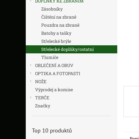
DOPLŇKY KE ZBRANÍM
z
n
5
í
Zásobníky
hvězdič
p
Čištění na zbraně
a
Pouzdra na zbraně
n
Batohy a tašky
e
Střelecké brýle
l
Střelecké doplňky/ostatní
Tlumiče
OBLEČENÍ A OBUV
OPTIKA A FOTOPASTI
NOŽE
Výprodej a komise
TERČE
Značky
Top 10 produktů
Popi