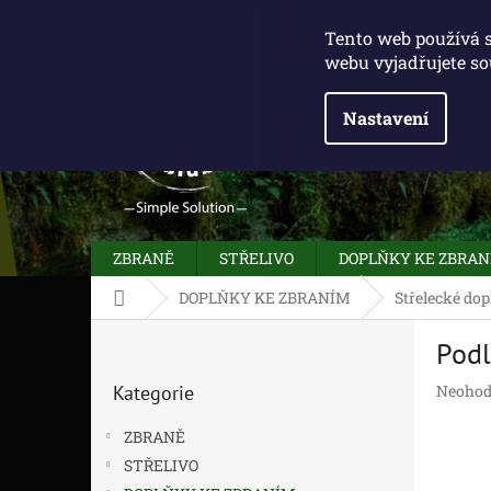
Přejít
775 100 031
info@caliberclub.cz
na
Tento web používá 
obsah
webu vyjadřujete so
Nastavení
ZBRANĚ
STŘELIVO
DOPLŇKY KE ZBRA
Domů
DOPLŇKY KE ZBRANÍM
Střelecké dop
P
Podl
o
Přeskočit
s
Průměr
Kategorie
Neohod
kategorie
t
hodnoc
r
produk
ZBRANĚ
a
je
STŘELIVO
n
0,0