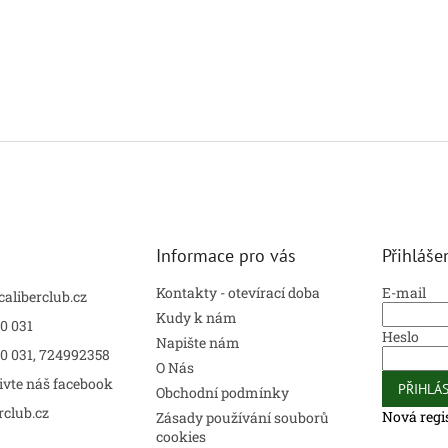
Informace pro vás
Přihláše
Kontakty - otevírací doba
E-mail
caliberclub.cz
Kudy k nám
0 031
Heslo
Napište nám
00 031, 724992358
O Nás
ivte náš facebook
PŘIHLÁS
Obchodní podmínky
rclub.cz
Nová regi
Zásady používání souborů
cookies