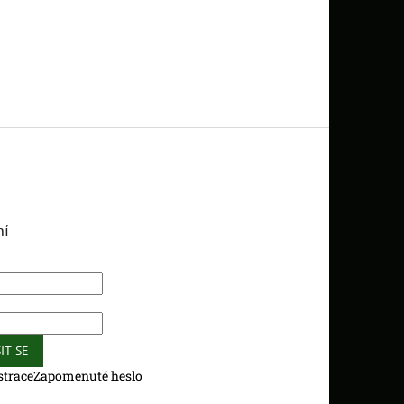
ní
IT SE
strace
Zapomenuté heslo