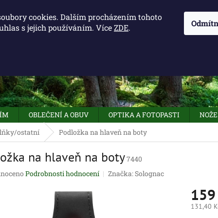
KONTAKTY - OTEVÍRACÍ DOBA
KUDY K NÁM
NAPIŠTE 
soubory cookies. Dalším procházením tohoto
Odmítn
uhlas s jejich používáním. Více
ZDE
.
HLEDAT
NÍM
OBLEČENÍ A OBUV
OPTIKA A FOTOPASTI
NOŽE
lňky/ostatní
Podložka na hlaveň na boty
ožka na hlaveň na boty
7440
né
noceno
Podrobnosti hodnocení
Značka:
Solognac
ení
159
tu
131,40 K