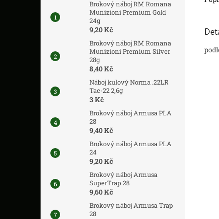
Brokový náboj RM Romana
Munizioni Premium Gold
24g
9,20 Kč
Det
Brokový náboj RM Romana
podl
Munizioni Premium Silver
28g
8,40 Kč
Náboj kulový Norma .22LR
Tac-22 2,6g
3 Kč
Brokový náboj Armusa PLA
28
9,40 Kč
Brokový náboj Armusa PLA
24
9,20 Kč
Brokový náboj Armusa
SuperTrap 28
9,60 Kč
Brokový náboj Armusa Trap
28