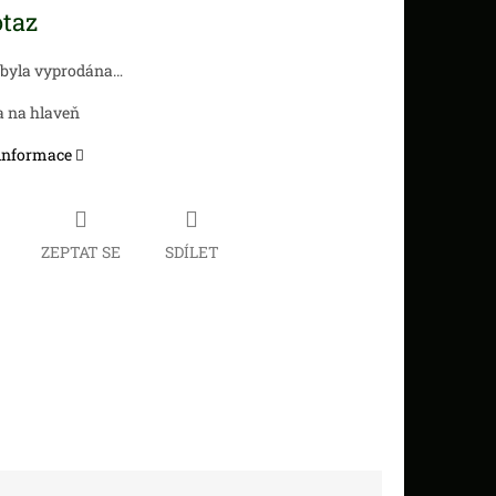
taz
 byla vyprodána…
a na hlaveň
 informace
ZEPTAT SE
SDÍLET