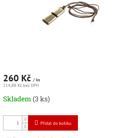
260 Kč
/ ks
214,88 Kč bez DPH
Měrná
Skladem
(3 ks)
cena:
Přidat do košíku