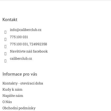
Z
á
p
a
Kontakt
t
í
info
@
caliberclub.cz
775 100 031
775 100 031, 724992358
Navštivte náš facebook
caliberclub.cz
Informace pro vás
Kontakty - otevírací doba
Kudy k nám
Napište nám
O Nás
Obchodní podmínky