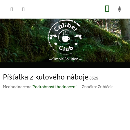
Přejít
NÁKUP
na
obsah
KOŠÍK
Píšťalka z kulového náboje
8529
Průměrné
Neohodnoceno
Podrobnosti hodnocení
Značka:
Zubíček
hodnocení
produktu
je
0,0
z
5
hvězdiček.