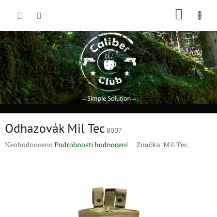
Přejít
NÁKUP
na
obsah
KOŠÍK
Odhazovák Mil Tec
8007
Průměrné
Neohodnoceno
Podrobnosti hodnocení
Značka:
Mil-Tec
hodnocení
produktu
je
0,0
z
5
hvězdiček.