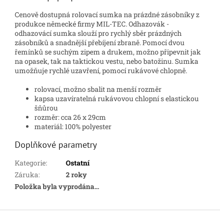
Cenově dostupná rolovací sumka na prázdné zásobníky z
produkce německé firmy MIL-TEC. Odhazovák -
odhazovácí sumka slouží pro rychlý sběr prázdných
zásobníků a snadnější přebíjení zbraně. Pomocí dvou
řemínků se suchým zipem a drukem, možno připevnit jak
na opasek, tak na taktickou vestu, nebo batožinu. Sumka
umožňuje rychlé uzavření, pomocí rukávové chlopně.
rolovací, možno sbalit na menší rozměr
kapsa uzavíratelná rukávovou chlopní s elastickou
šňůrou
rozměr: cca 26 x 29cm
materiál: 100% polyester
Doplňkové parametry
Kategorie
:
Ostatní
Záruka
:
2 roky
Položka byla vyprodána…
Z