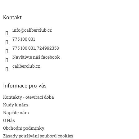
á
p
a
Kontakt
t
í
info
@
caliberclub.cz
775 100 031
775 100 031, 724992358
Navštivte náš facebook
caliberclub.cz
Informace pro vás
Kontakty - otevírací doba
Kudy k nám
Napište nám
O Nás
Obchodní podmínky
Zásady používání souborů cookies