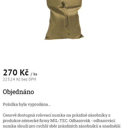
270 Kč
/ ks
223,14 Kč bez DPH
Měrná
Objednáno
cena:
Položka byla vyprodána…
Cenově dostupná rolovací sumka na prázdné zásobníky z
produkce německé firmy MIL-TEC. Odhazovák - odhazovácí
sumka slouží pro rychlý sběr prázdných zásobníků a snadnější