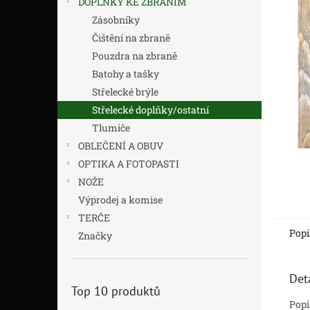
DOPLŇKY KE ZBRANÍM
z
n
5
í
Zásobníky
hvězdič
p
Čištění na zbraně
a
Pouzdra na zbraně
n
Batohy a tašky
e
Střelecké brýle
l
Střelecké doplňky/ostatní
Tlumiče
OBLEČENÍ A OBUV
OPTIKA A FOTOPASTI
NOŽE
Výprodej a komise
TERČE
Popi
Značky
Det
Top 10 produktů
Popi