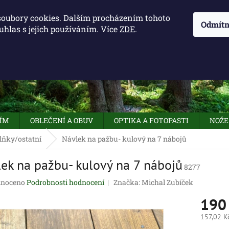
KONTAKTY - OTEVÍRACÍ DOBA
KUDY K NÁM
NAPIŠTE 
soubory cookies. Dalším procházením tohoto
Odmítn
uhlas s jejich používáním. Více
ZDE
.
HLEDAT
NÍM
OBLEČENÍ A OBUV
OPTIKA A FOTOPASTI
NOŽE
lňky/ostatní
Návlek na pažbu- kulový na 7 nábojů
ek na pažbu- kulový na 7 nábojů
8277
né
noceno
Podrobnosti hodnocení
Značka:
Michal Zubíček
ení
190
tu
157,02 K