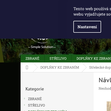
Přejít
775 100 031
info@caliberclub.cz
na
Tento web používá 
obsah
webu vyjadřujete so
Nastavení
ZBRANĚ
STŘELIVO
DOPLŇKY KE ZBRA
Domů
DOPLŇKY KE ZBRANÍM
Střelecké dop
P
Návl
o
Přeskočit
s
Průměr
Kategorie
Neohod
kategorie
t
hodnoc
r
produk
ZBRANĚ
a
je
STŘELIVO
n
0,0