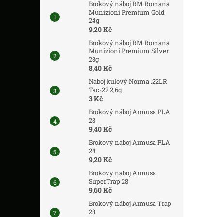
Brokový náboj RM Romana
Munizioni Premium Gold
24g
9,20 Kč
Brokový náboj RM Romana
Munizioni Premium Silver
28g
8,40 Kč
Náboj kulový Norma .22LR
Tac-22 2,6g
3 Kč
Brokový náboj Armusa PLA
28
9,40 Kč
Brokový náboj Armusa PLA
24
9,20 Kč
Brokový náboj Armusa
SuperTrap 28
9,60 Kč
Brokový náboj Armusa Trap
28