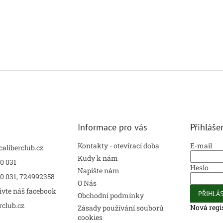
Informace pro vás
Přihláše
Kontakty - otevírací doba
E-mail
caliberclub.cz
Kudy k nám
0 031
Heslo
Napište nám
00 031, 724992358
O Nás
ivte náš facebook
PŘIHLÁS
Obchodní podmínky
rclub.cz
Nová regi
Zásady používání souborů
cookies