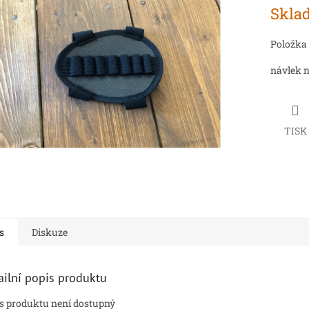
Měrná
Sklad
cena:
ek.
Položka
návlek 
TISK
s
Diskuze
ailní popis produktu
s produktu není dostupný