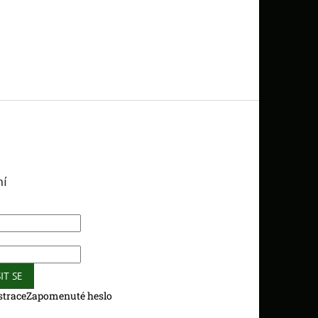
ní
IT SE
strace
Zapomenuté heslo