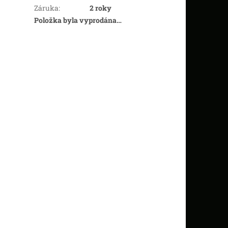
Záruka
:
2 roky
Položka byla vyprodána…