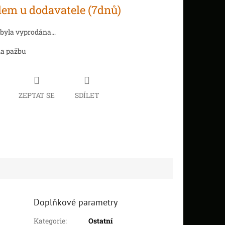
em u dodavatele (7dnů)
 byla vyprodána…
na pažbu
ZEPTAT SE
SDÍLET
Doplňkové parametry
Kategorie
:
Ostatní