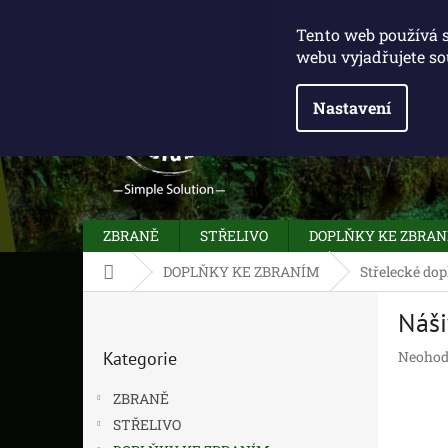
Přejít
775 100 031
info@caliberclub.cz
na
Tento web používá 
obsah
webu vyjadřujete so
Nastavení
ZBRANĚ
STŘELIVO
DOPLŇKY KE ZBRA
Domů
DOPLŇKY KE ZBRANÍM
Střelecké dop
P
Náši
o
Přeskočit
s
Průměr
Kategorie
Neohod
kategorie
t
hodnoc
r
produk
ZBRANĚ
a
je
STŘELIVO
n
0,0