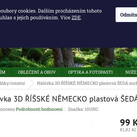
KONTAKTY - OTEVÍRACÍ DOBA
KUDY K NÁM
NAPIŠTE 
soubory cookies. Dalším procházením tohoto
Odmítn
uhlas s jejich používáním. Více
ZDE
.
HLEDAT
NÍM
OBLEČENÍ A OBUV
OPTIKA A FOTOPASTI
NOŽE
lňky/ostatní
Nášivka 3D ŘÍŠSKÉ NĚMECKO plastová ŠEDÁ such
vka 3D ŘÍŠSKÉ NĚMECKO plastová ŠEDÁ 
né
noceno
Podrobnosti hodnocení
Značka:
101INC
ení
99 
tu
81,82 Kč