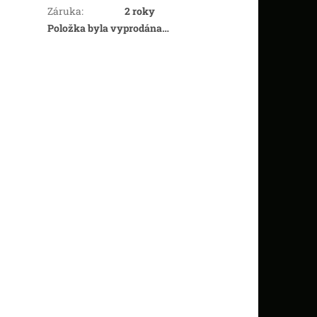
Záruka
:
2 roky
Položka byla vyprodána…