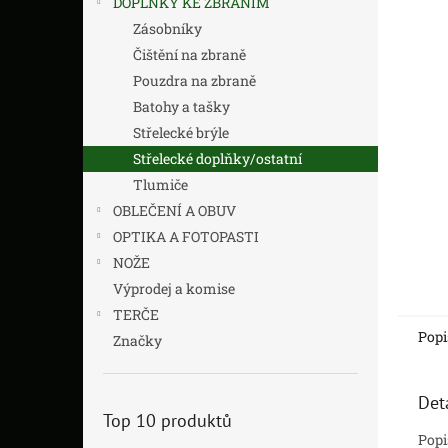
DOPLŇKY KE ZBRANÍM
z
n
5
í
Zásobníky
hvězdič
p
Čištění na zbraně
a
Pouzdra na zbraně
n
Batohy a tašky
e
Střelecké brýle
l
Střelecké doplňky/ostatní
Tlumiče
OBLEČENÍ A OBUV
OPTIKA A FOTOPASTI
NOŽE
Výprodej a komise
TERČE
Popi
Značky
Det
Top 10 produktů
Popi