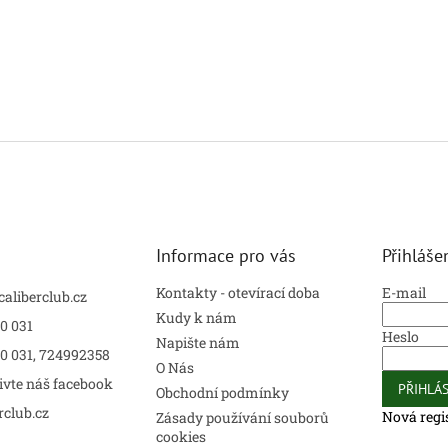
Informace pro vás
Přihláše
Kontakty - otevírací doba
E-mail
caliberclub.cz
Kudy k nám
0 031
Heslo
Napište nám
00 031, 724992358
O Nás
ivte náš facebook
PŘIHLÁS
Obchodní podmínky
rclub.cz
Nová regi
Zásady používání souborů
cookies