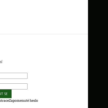
ní
IT SE
strace
Zapomenuté heslo