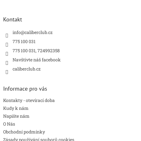
á
p
a
Kontakt
t
í
info
@
caliberclub.cz
775 100 031
775 100 031, 724992358
Navštivte náš facebook
caliberclub.cz
Informace pro vás
Kontakty - otevírací doba
Kudy k nám
Napište nám
O Nás
Obchodní podmínky
Zásady používání souborů cookies