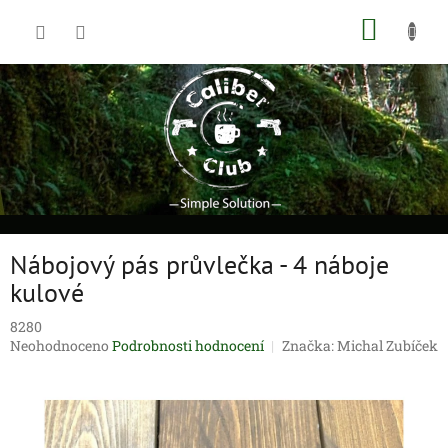
Přejít
NÁKUP
na
obsah
KOŠÍK
Nábojový pás průvlečka - 4 náboje
kulové
8280
Průměrné
Neohodnoceno
Podrobnosti hodnocení
Značka:
Michal Zubíček
hodnocení
produktu
je
0,0
z