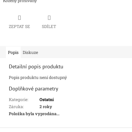
Kožený prošívaný
ZEPTAT SE
SDÍLET
Popis
Diskuze
Detailní popis produktu
Popis produktu není dostupný
Doplňkové parametry
Kategorie
:
Ostatní
Záruka
:
2 roky
Položka byla vyprodána…
Z