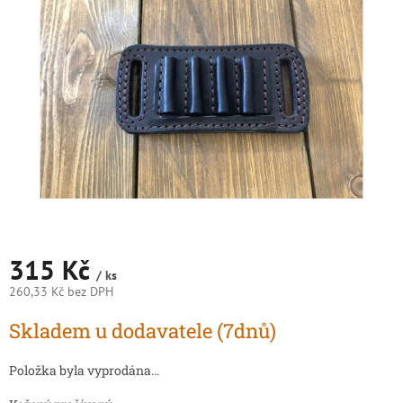
5
hvězdiček.
315 Kč
/ ks
260,33 Kč bez DPH
Měrná
Skladem u dodavatele (7dnů)
cena:
Položka byla vyprodána…