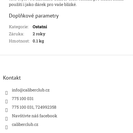
použití i jako dárek pro vaše blízké.
Doplňkové parametry
Kategorie
:
Ostatní
Záruka
:
2 roky
Hmotnost
:
0.1 kg
Z
á
p
a
Kontakt
t
í
info
@
caliberclub.cz
775 100 031
775 100 031, 724992358
Navštivte náš facebook
caliberclub.cz