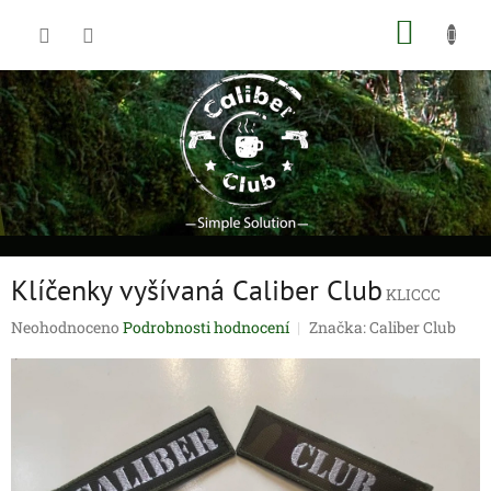
Přejít
NÁKUP
na
obsah
KOŠÍK
Klíčenky vyšívaná Caliber Club
KLICCC
Průměrné
Neohodnoceno
Podrobnosti hodnocení
Značka:
Caliber Club
hodnocení
produktu
je
0,0
z
5
hvězdiček.