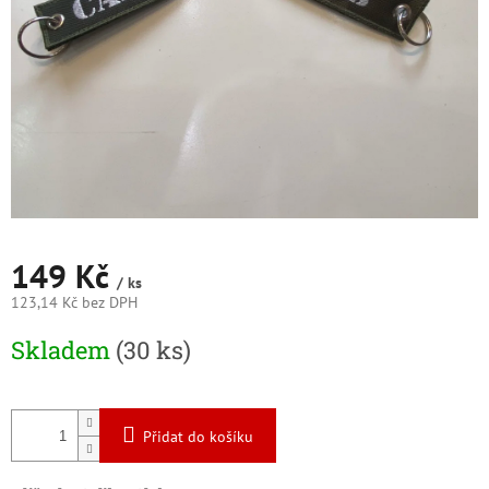
149 Kč
/ ks
123,14 Kč bez DPH
Měrná
Skladem
(30 ks)
cena:
Přidat do košíku