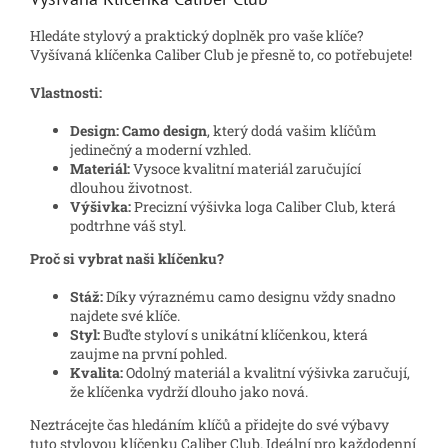
Hledáte stylový a praktický doplněk pro vaše klíče?
Vyšívaná klíčenka Caliber Club je přesně to, co potřebujete!
Vlastnosti:
Design:
Camo design
, který dodá vašim klíčům
jedinečný a moderní vzhled.
Materiál:
Vysoce kvalitní materiál zaručující
dlouhou životnost.
Výšivka:
Precizní výšivka loga Caliber Club, která
podtrhne váš styl.
Proč si vybrat naši klíčenku?
Stáž:
Díky výraznému camo designu vždy snadno
najdete své klíče.
Styl:
Buďte styloví s unikátní klíčenkou, která
zaujme na první pohled.
Kvalita:
Odolný materiál a kvalitní výšivka zaručují,
že klíčenka vydrží dlouho jako nová.
Neztrácejte čas hledáním klíčů a přidejte do své výbavy
tuto stylovou klíčenku Caliber Club. Ideální pro každodenní