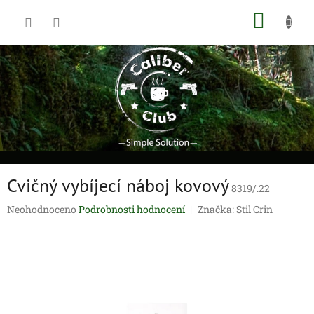
Přejít
NÁKUP
na
obsah
KOŠÍK
Cvičný vybíjecí náboj kovový
8319/.22
Průměrné
Neohodnoceno
Podrobnosti hodnocení
Značka:
Stil Crin
hodnocení
produktu
je
0,0
z
5
hvězdiček.