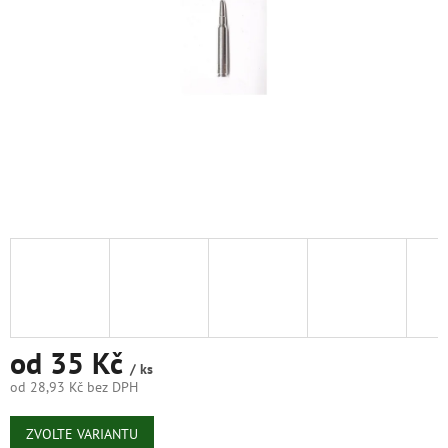
od
35 Kč
/ ks
od
28,93 Kč
bez DPH
Měrná
cena:
ZVOLTE VARIANTU