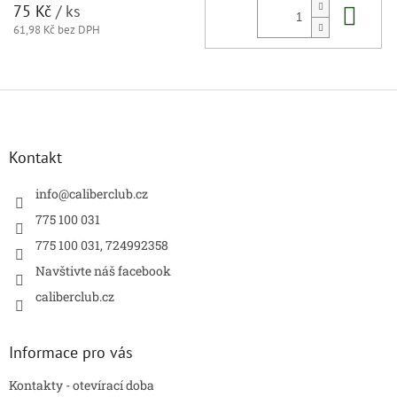
Do 
75 Kč
/ ks
61,98 Kč bez DPH
Z
á
p
a
Kontakt
t
í
info
@
caliberclub.cz
775 100 031
775 100 031, 724992358
Navštivte náš facebook
caliberclub.cz
Informace pro vás
Kontakty - otevírací doba