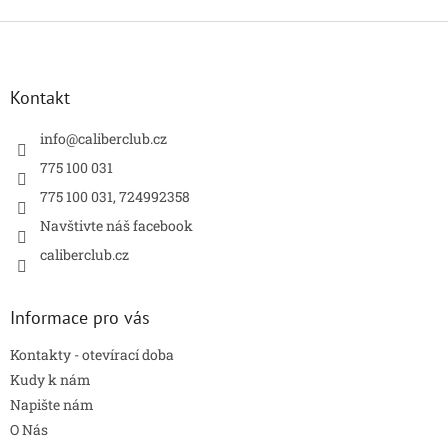
Z
á
p
a
Kontakt
t
í
info
@
caliberclub.cz
775 100 031
775 100 031, 724992358
Navštivte náš facebook
caliberclub.cz
Informace pro vás
Kontakty - otevírací doba
Kudy k nám
Napište nám
O Nás