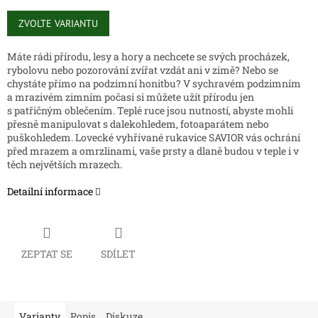
Měrná
cena:
ZVOLTE VARIANTU
Máte rádi přírodu, lesy a hory a nechcete se svých procházek,
rybolovu nebo pozorování zvířat vzdát ani v zimě? Nebo se
chystáte přímo na podzimní honitbu? V sychravém podzimním
a mrazivém zimním počasí si můžete užít přírodu jen
s patřičným oblečením. Teplé ruce jsou nutností, abyste mohli
přesně manipulovat s dalekohledem, fotoaparátem nebo
puškohledem. Lovecké vyhřívané rukavice SAVIOR vás ochrání
před mrazem a omrzlinami, vaše prsty a dlaně budou v teple i v
těch největších mrazech.
Detailní informace
ZEPTAT SE
SDÍLET
Varianty
Popis
Diskuze