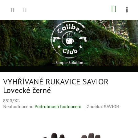
Přejít
NÁKUP
na
obsah
KOŠÍK
VYHŘÍVANÉ RUKAVICE SAVIOR
Lovecké černé
8813/XL
Průměrné
Neohodnoceno
Podrobnosti hodnocení
Značka:
SAVIOR
hodnocení
produktu
je
0,0
z