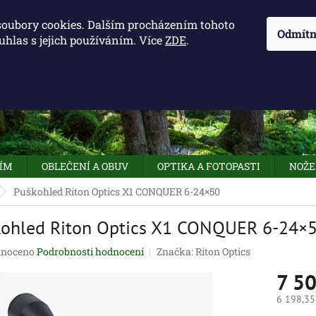
KONTAKTY - OTEVÍRACÍ DOBA
KUDY K NÁM
NAPIŠTE 
soubory cookies. Dalším procházením tohoto
Odmítn
uhlas s jejich používáním. Více
ZDE
.
HLEDAT
NÍM
OBLEČENÍ A OBUV
OPTIKA A FOTOPASTI
NOŽE
Puškohled Riton Optics X1 CONQUER 6-24×50
kohled Riton Optics X1 CONQUER 6-24×
né
noceno
Podrobnosti hodnocení
Značka:
Riton Optics
ení
7 5
tu
6 198,35