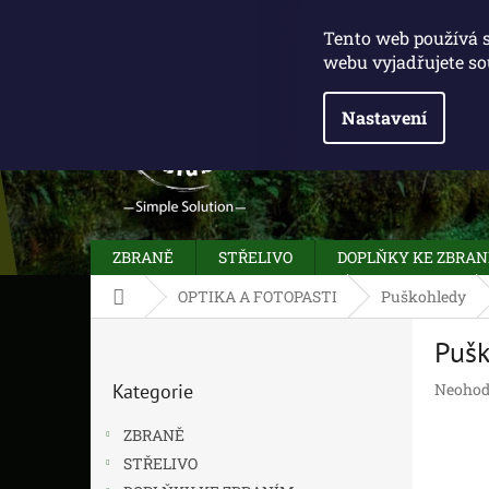
Přejít
775 100 031
info@caliberclub.cz
na
Tento web používá 
obsah
webu vyjadřujete so
Nastavení
ZBRANĚ
STŘELIVO
DOPLŇKY KE ZBRA
Domů
OPTIKA A FOTOPASTI
Puškohledy
P
Puš
o
Přeskočit
s
Průměr
Kategorie
Neohod
kategorie
t
hodnoc
r
produk
ZBRANĚ
a
je
STŘELIVO
n
0,0