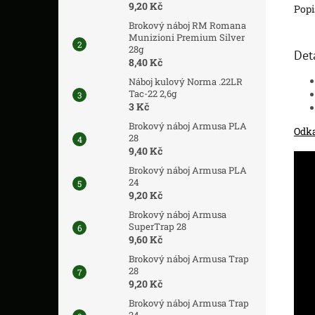
9,20 Kč
Popi
Brokový náboj RM Romana
Munizioni Premium Silver
28g
Det
8,40 Kč
Náboj kulový Norma .22LR
Tac-22 2,6g
3 Kč
Brokový náboj Armusa PLA
Odka
28
9,40 Kč
Brokový náboj Armusa PLA
24
9,20 Kč
Brokový náboj Armusa
SuperTrap 28
9,60 Kč
Brokový náboj Armusa Trap
28
9,20 Kč
Brokový náboj Armusa Trap