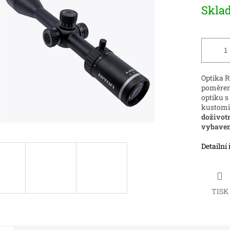
Měrná
Skla
cena:
ek.
Optika 
poměrem 
optiku s
kustomi
doživotn
vybaven
Detailní
TISK