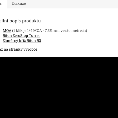
s
Diskuze
ailní popis produktu
MOA
(1 klik je 1/4 MOA - 7,35 mm ve sto metrech)
Riton ZeroStop Turret
Záměrný kříž Riton R3
z na stránky výrobce