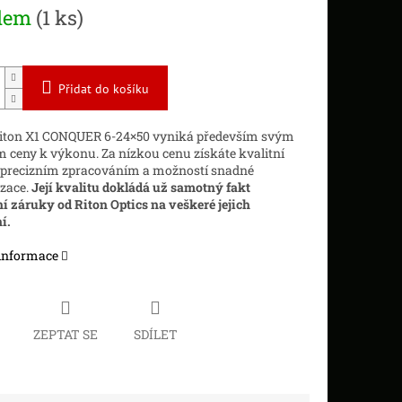
dem
(1 ks)
Přidat do košíku
Riton X1 CONQUER 6-24×50 vyniká především svým
ceny k výkonu. Za nízkou cenu získáte kvalitní
 precizním zpracováním a možností snadné
zace.
Její kvalitu dokládá už samotný fakt
í záruky od Riton Optics na veškeré jejich
í.
 informace
ZEPTAT SE
SDÍLET