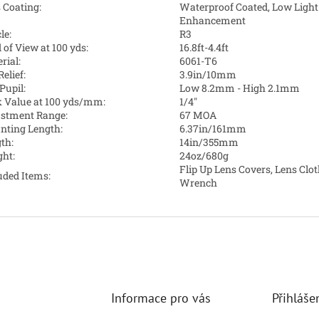
 Coating:
Waterproof Coated, Low Light
Enhancement
le:
R3
d of View at 100 yds:
16.8ft-4.4ft
rial:
6061-T6
elief:
3.9in/10mm
Pupil:
Low 8.2mm - High 2.1mm
k Value at 100 yds/mm:
1/4"
stment Range:
67 MOA
ting Length:
6.37in/161mm
th:
14in/355mm
ht:
24oz/680g
Flip Up Lens Covers, Lens Clot
uded Items:
Wrench
Informace pro vás
Přihláše