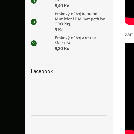
24
8,40 Kč
Brokový náboj Romana
Munizioni RM Competition
ORO 28g
9 Kč
Zámě
Brokový náboj Armusa
Skeet 24
9,20 Kč
Facebook