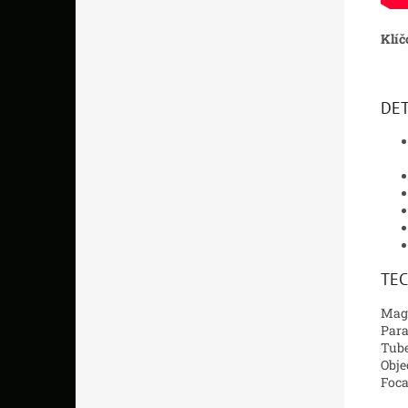
Klíč
DET
TEC
Magn
Para
Tube
Obje
Foca