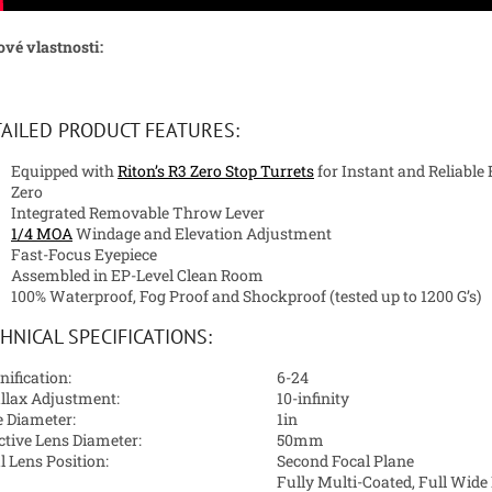
ové vlastnosti:
AILED PRODUCT FEATURES:
Equipped with
Riton’s R3 Zero Stop Turrets
for Instant and Reliable 
Zero
Integrated Removable Throw Lever
1/4 MOA
Windage and Elevation Adjustment
Fast-Focus Eyepiece
Assembled in EP-Level Clean Room
100% Waterproof, Fog Proof and Shockproof (tested up to 1200 G’s)
HNICAL SPECIFICATIONS:
ification:
6-24
llax Adjustment:
10-infinity
 Diameter:
1in
ctive Lens Diameter:
50mm
l Lens Position:
Second Focal Plane
Fully Multi-Coated, Full Wide