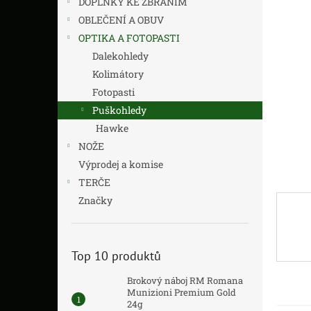
DOPLŇKY KE ZBRANÍM
z
n
5
í
OBLEČENÍ A OBUV
hvězdič
p
OPTIKA A FOTOPASTI
a
Dalekohledy
n
Kolimátory
e
Fotopasti
l
Puškohledy
Hawke
NOŽE
Výprodej a komise
TERČE
Značky
Top 10 produktů
Brokový náboj RM Romana
Munizioni Premium Gold
24g