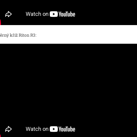
rný kříž Riton R3: