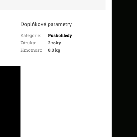
Doplňkové parametry
Kategorie
:
Puškohledy
Záruka
:
2 roky
Hmotnost
:
0.3 kg