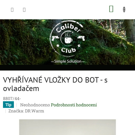
Přejít
NÁKUP
na
obsah
KOŠÍK
VYHŘÍVANÉ VLOŽKY DO BOT - s
ovladačem
8807/44-
Průměrné
Neohodnoceno
Podrobnosti hodnocení
Tip
hodnocení
Značka:
DR.Warm
produktu
je
0,0
z