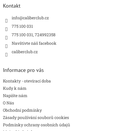
a
Kontakt
t
í
info
@
caliberclub.cz
775 100 031
775 100 031, 724992358
Navštivte náš facebook
caliberclub.cz
Informace pro vás
Kontakty - otevírací doba
Kudy k nám
Napište nám
O Nás
Obchodní podmínky
Zásady používání souborů cookies
Podmínky ochrany osobních údajů