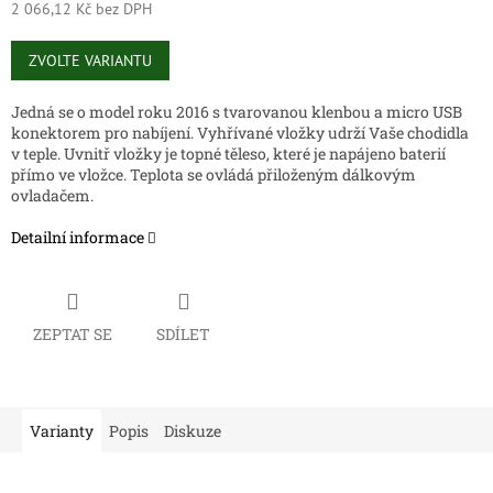
2 066,12 Kč bez DPH
Měrná
cena:
ZVOLTE VARIANTU
Jedná se o model roku 2016 s tvarovanou klenbou a micro USB
konektorem pro nabíjení. Vyhřívané vložky udrží Vaše chodidla
v teple. Uvnitř vložky je topné těleso, které je napájeno baterií
přímo ve vložce. Teplota se ovládá přiloženým dálkovým
ovladačem.
Detailní informace
ZEPTAT SE
SDÍLET
Varianty
Popis
Diskuze