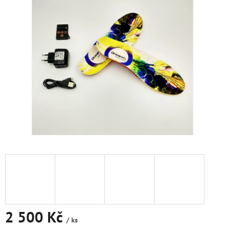
5
hvězdiček.
2 500 Kč
/ ks