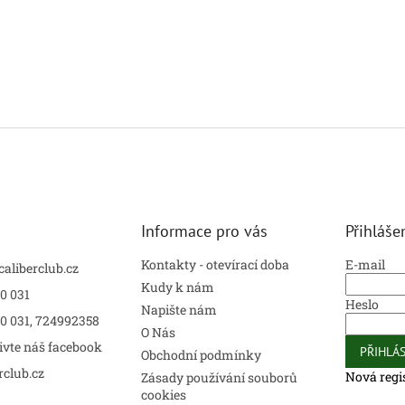
Informace pro vás
Přihláše
Kontakty - otevírací doba
E-mail
caliberclub.cz
Kudy k nám
0 031
Heslo
Napište nám
00 031, 724992358
O Nás
ivte náš facebook
PŘIHLÁS
Obchodní podmínky
rclub.cz
Nová regi
Zásady používání souborů
cookies