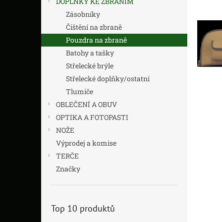
DOPLŇKY KE ZBRANÍM
z
n
5
í
Zásobníky
hvězdič
p
Čištění na zbraně
a
Pouzdra na zbraně
n
Batohy a tašky
e
Střelecké brýle
l
Střelecké doplňky/ostatní
Tlumiče
OBLEČENÍ A OBUV
OPTIKA A FOTOPASTI
NOŽE
Výprodej a komise
TERČE
Značky
Top 10 produktů