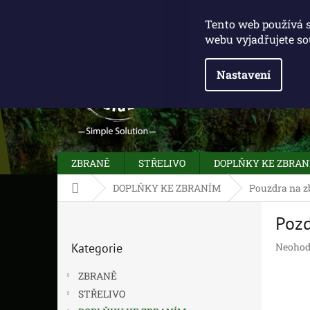
Přejít
775 100 031
info@caliberclub.cz
na
Tento web používá 
obsah
webu vyjadřujete so
Nastavení
ZBRANĚ
STŘELIVO
DOPLŇKY KE ZBRA
Domů
DOPLŇKY KE ZBRANÍM
Pouzdra na z
P
Pozd
o
Přeskočit
s
Průměr
Kategorie
Neohod
kategorie
t
hodnoc
r
produk
ZBRANĚ
a
je
STŘELIVO
n
0,0