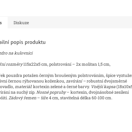
s
Diskuze
ailní popis produktu
dro na kulovnici
řní rozměry
115x22x5 cm, polstrování – 2x molitan 1,5 cm,
řek pouzdra potažen černým broušeným polstrováním, špice vyztuž
vní černou rýhovanou koženkou,
zavírání –
robustní dvojsměrné
ovadlo,
materiál
: kortexin zelené a černé barvy.
Vnější kapsa
(18x10x
írání na suchý zip.
Nosné popruhy
– kortexin, dvojnásobné zesílení
šití.
Zádový řemen
– šíře 4 cm, stavitelná délka 60-100 cm.