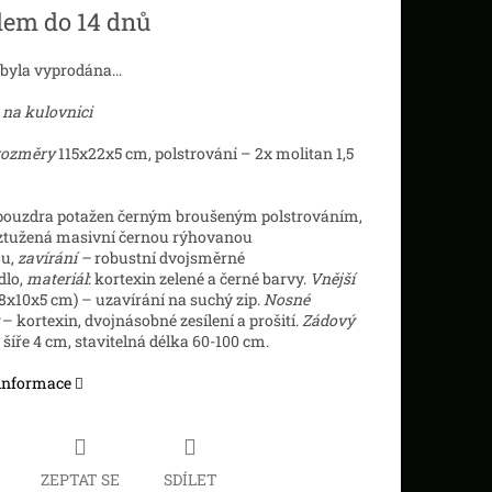
dem do 14 dnů
 byla vyprodána…
na kulovnici
 rozměry
115x22x5 cm, polstrování – 2x molitan 1,5
 pouzdra potažen černým broušeným polstrováním,
yztužená masivní černou rýhovanou
u,
zavírání –
robustní dvojsměrné
lo,
materiál
: kortexin zelené a černé barvy.
Vnější
8x10x5 cm) – uzavírání na suchý zip.
Nosné
– kortexin, dvojnásobné zesílení a prošití.
Zádový
šíře 4 cm, stavitelná délka 60-100 cm.
 informace
ZEPTAT SE
SDÍLET