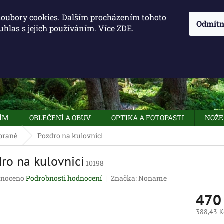
KONTAKTY - OTEVÍRACÍ DOBA
KUDY K NÁM
NAPIŠTE 
soubory cookies. Dalším procházením tohoto
Odmítn
uhlas s jejich používáním. Více
ZDE
.
HLEDAT
NÍM
OBLEČENÍ A OBUV
OPTIKA A FOTOPASTI
NOŽE
braně
Pozdro na kulovnici
ro na kulovnici
10198
né
noceno
Podrobnosti hodnocení
Značka:
Noname
ení
470
tu
388,43 K