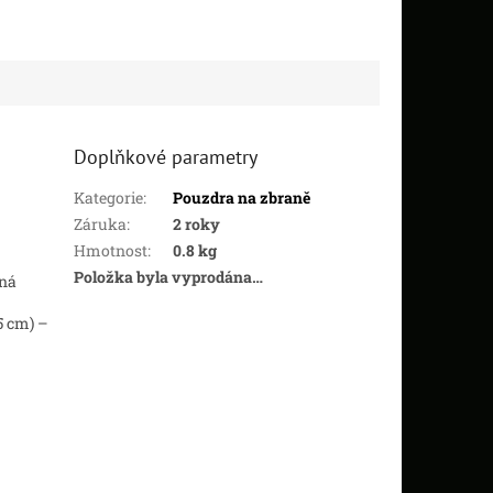
Doplňkové parametry
Kategorie
:
Pouzdra na zbraně
Záruka
:
2 roky
Hmotnost
:
0.8 kg
Položka byla vyprodána…
ená
5 cm) –