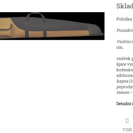
Měrná
Skla
cena:
ek.
Položka
Pouzdro 
Vnitřní
cm,
vnitřek
špice v
koženko
zdrhovad
kapsa
(1
popruhy
řemen
– 
Detailní
TISK