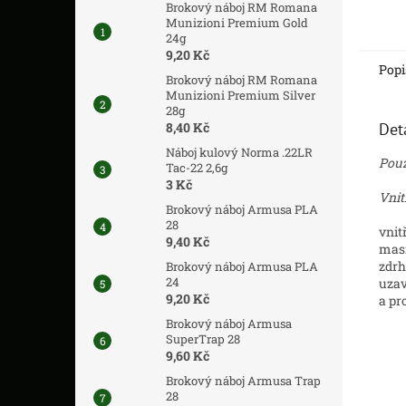
Brokový náboj RM Romana
Munizioni Premium Gold
24g
9,20 Kč
Popi
Brokový náboj RM Romana
Munizioni Premium Silver
28g
Det
8,40 Kč
Náboj kulový Norma .22LR
Pouz
Tac-22 2,6g
3 Kč
Vnit
Brokový náboj Armusa PLA
28
vnit
9,40 Kč
masi
zdrh
Brokový náboj Armusa PLA
24
uzav
9,20 Kč
a pro
Brokový náboj Armusa
SuperTrap 28
9,60 Kč
Brokový náboj Armusa Trap
28