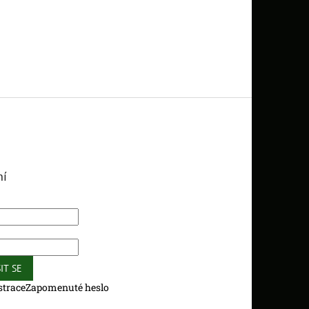
ní
IT SE
strace
Zapomenuté heslo