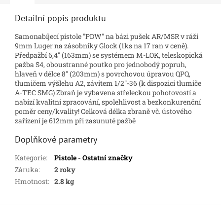
Detailní popis produktu
Samonabíjecí pistole "PDW" na bázi pušek AR/MSR v ráži
9mm Luger na zásobníky Glock (1ks na 17 ran v ceně).
Předpažbí 6,4" (163mm) se systémem M-LOK, teleskopická
pažba S4, oboustranné poutko pro jednobodý popruh,
hlaveň v délce 8" (203mm) s povrchovou úpravou QPQ,
tlumičem výšlehu A2, závitem 1/2"-36 (k dispozici tlumiče
A-TEC SMG) Zbraň je vybavena střeleckou pohotovostí a
nabízí kvalitní zpracování, spolehlivost a bezkonkurenční
poměr ceny/kvality! Celková délka zbraně vč. ústového
zařízení je 612mm při zasunuté pažbě
Doplňkové parametry
Kategorie
:
Pistole - Ostatní značky
Záruka
:
2 roky
Hmotnost
:
2.8 kg
Z
á