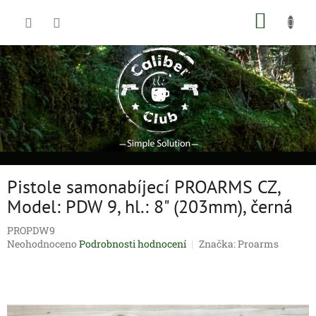
Přejít
NÁKUP
na
obsah
KOŠÍK
Pistole samonabíjecí PROARMS CZ,
Model: PDW 9, hl.: 8" (203mm), černá
PROPDW9
Průměrné
Neohodnoceno
Podrobnosti hodnocení
Značka:
Proarms
hodnocení
produktu
je
0,0
z