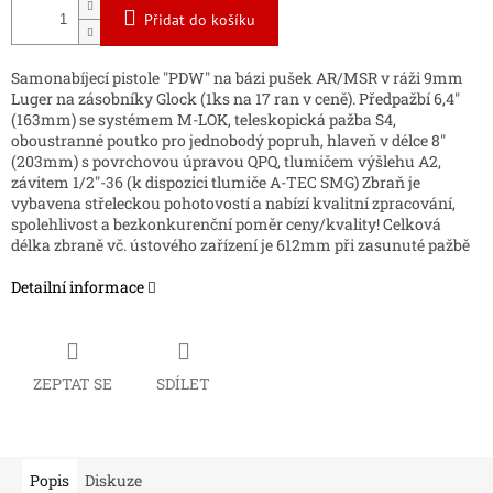
Přidat do košíku
Samonabíjecí pistole "PDW" na bázi pušek AR/MSR v ráži 9mm
Luger na zásobníky Glock (1ks na 17 ran v ceně). Předpažbí 6,4"
(163mm) se systémem M-LOK, teleskopická pažba S4,
oboustranné poutko pro jednobodý popruh, hlaveň v délce 8"
(203mm) s povrchovou úpravou QPQ, tlumičem výšlehu A2,
závitem 1/2"-36 (k dispozici tlumiče A-TEC SMG) Zbraň je
vybavena střeleckou pohotovostí a nabízí kvalitní zpracování,
spolehlivost a bezkonkurenční poměr ceny/kvality! Celková
délka zbraně vč. ústového zařízení je 612mm při zasunuté pažbě
Detailní informace
ZEPTAT SE
SDÍLET
Popis
Diskuze