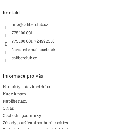
p
a
Kontakt
t
í
info
@
caliberclub.cz
775 100 031
775 100 031, 724992358
Navštivte náš facebook
caliberclub.cz
Informace pro vás
Kontakty - otevírací doba
Kudy k nám
Napište nám
O Nás
Obchodní podmínky
Zásady používání souborů cookies